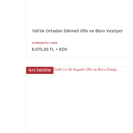
160’lık Ortadan Dikmeli Ofis ve Büro Vestiyer
Dolap (Derinlik 40 cm
9.500,00 TL + KDV
8.075,00 TL + KDV
%15 İNDİRİM