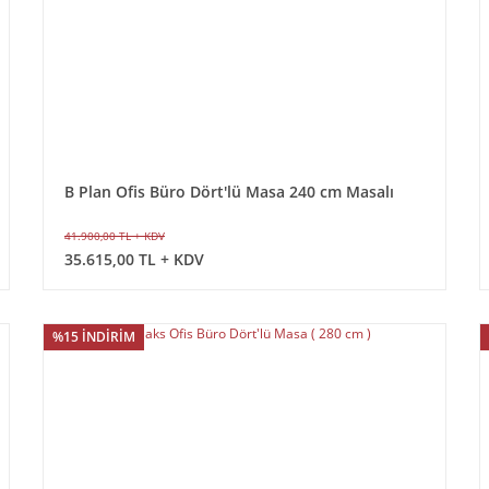
B Plan Ofis Büro Dört'lü Masa 240 cm Masalı
41.900,00 TL + KDV
35.615,00 TL + KDV
%15 İNDİRİM