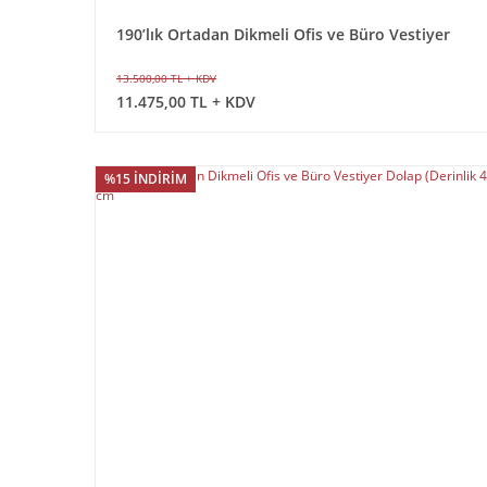
190’lık Ortadan Dikmeli Ofis ve Büro Vestiyer
Dolap (Derinlik 40 cm)
13.500,00 TL + KDV
11.475,00 TL + KDV
%15 İNDİRİM