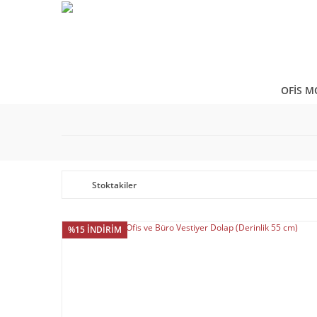
OFİS M
Stoktakiler
%15 İNDİRİM