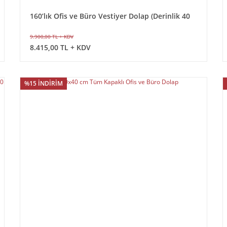
160’lık Ofis ve Büro Vestiyer Dolap (Derinlik 40
cm)
9.900,00 TL + KDV
8.415,00 TL + KDV
%15 İNDİRİM