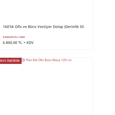
160’lık Ofis ve Büro Vestiyer Dolap (Derinlik 55
cm)
8.000,00 TL + KDV
6.800,00 TL + KDV
%15 İNDİRİM