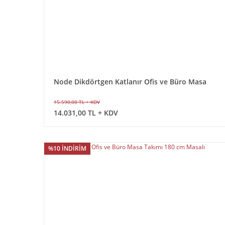
Node Dikdörtgen Katlanır Ofis ve Büro Masa
140x75 cm
15.590,00 TL + KDV
14.031,00 TL + KDV
%10 İNDİRİM