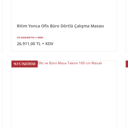
Ritim Yonca Ofis Büro Dörtlü Çalışma Masası
31.660,00 TL + KDV
26.911,00 TL + KDV
%15 İNDİRİM