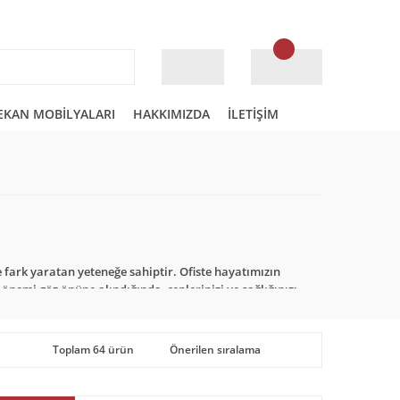
EKAN MOBİLYALARI
HAKKIMIZDA
İLETİŞİM
e fark yaratan yeteneğe sahiptir. Ofiste hayatımızın
önemi göz önüne alındığında, ceplerinizi ve sağlığınızı
k olması gereken sandalyeye büyük ölçüde bağlıdır),
inizin üzerinde olmalıdır.
Gerekenler
Toplam 64 ürün
, işiniz için geliştirilmiş bir çalışan katılımı, üretkenlik