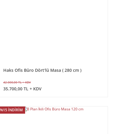
Haks Ofis Büro Dört'lü Masa ( 280 cm )
42.000,00 TL + KDV
35.700,00 TL + KDV
%15 İNDİRİM