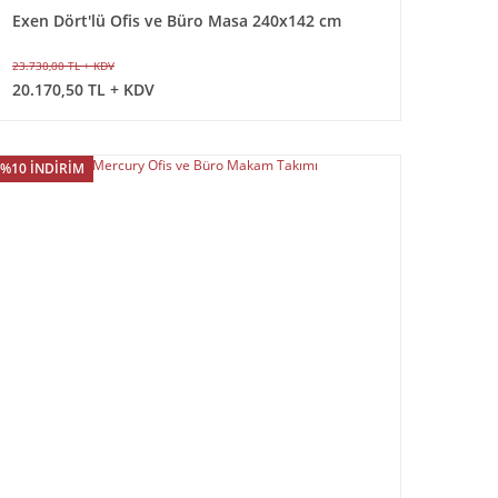
Exen Dört'lü Ofis ve Büro Masa 240x142 cm
23.730,00 TL + KDV
20.170,50 TL + KDV
%10 İNDİRİM