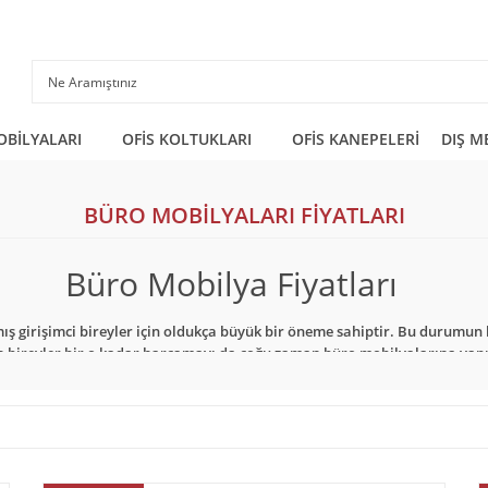
OBİLYALARI
OFİS KOLTUKLARI
OFİS KANEPELERİ
DIŞ M
BÜRO MOBİLYALARI FİYATLARI
Büro Mobilya Fiyatları
mış girişimci bireyler için oldukça büyük bir öneme sahiptir. Bu durumun 
n bireyler bir o kadar harcamayı da çoğu zaman büro mobilyalarına yapm
i şüphesiz mobilyanın ekonomik olmasıdır. Yine şüphesiz mobilyanın ekon
mun sebebi de bürolardaki şık görünüm sayesinde müşteriler ve çalışanla
imkanına sahip olabileceklerdir.
nden Yapılan Alışverişlerde Büro Mobi