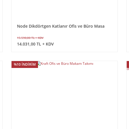
Node Dikdörtgen Katlanır Ofis ve Büro Masa
140x75 cm
15.590,00 TL + KDV
14.031,00 TL + KDV
%10 İNDİRİM