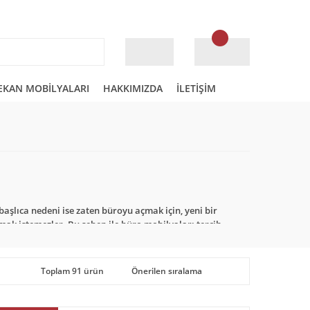
EKAN MOBİLYALARI
HAKKIMIZDA
İLETİŞİM
başlıca nedeni ise zaten büroyu açmak için, yeni bir
ak istemezler. Bu sebep ile büro mobilyaları tercih
omik olması kadar önemli olan bir diğer özelliği ise
r büro içerisinde daha kaliteli bir zaman geçirme
Toplam 91 ürün
lya Fiyatları