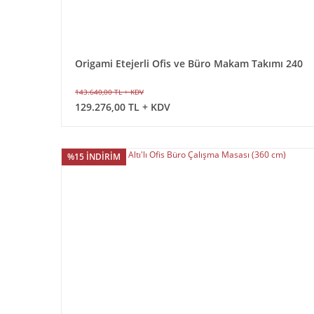
Origami Etejerli Ofis ve Büro Makam Takımı 240
cm Masalı
143.640,00 TL + KDV
129.276,00 TL + KDV
%15 İNDİRİM