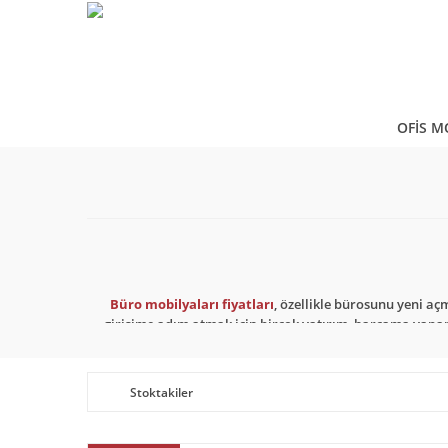
OFİS M
Büro mobilyaları fiyatları
, özellikle bürosunu yeni aç
girişime adım atmak için birçok yatırım, harcama yapa
edilirken dikkat edilen en önemli hususlardan bir tanes
mobilyanın şık bir görünüme sahip olmasıdır. Bu duru
Stoktakiler
İnternet Üzeri