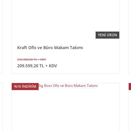
YENİ ÜRÜN
Kraft Ofis ve Büro Makam Takımı
232.888,00 TL + KDV
209.599,20 TL + KDV
%10 İNDİRİM