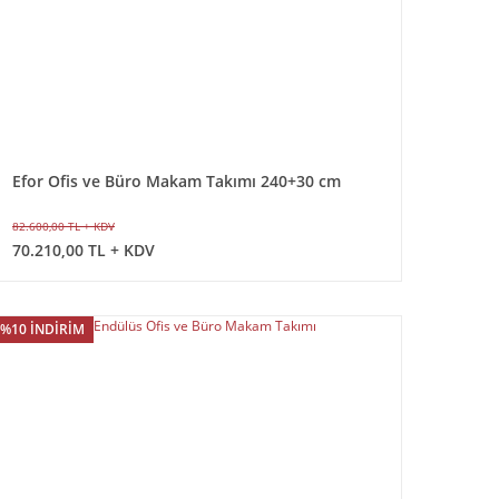
Efor Ofis ve Büro Makam Takımı 240+30 cm
Masalı 240 cm dolaplı
82.600,00 TL + KDV
70.210,00 TL + KDV
%10 İNDİRİM