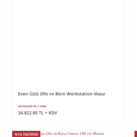
Exen Üçlü Ofis ve Büro Workstation Masa
40.968,00 TL + KDV
34.822,80 TL + KDV
%10 İNDİRİM