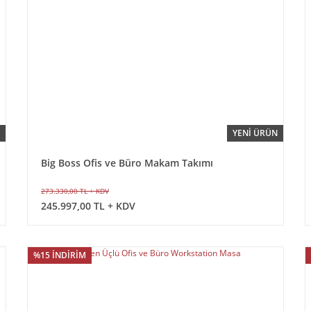
YENİ ÜRÜN
Big Boss Ofis ve Büro Makam Takımı
273.330,00 TL + KDV
245.997,00 TL + KDV
%15 İNDİRİM