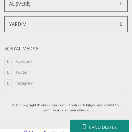
ALIŞVERİŞ
YARDIM
SOSYAL MEDYA
Haks Etejerli Ofis ve Büro Masa 160 cm
Facebook
13.620,00 TL + KDV
11.577,00 TL + KDV
Twitter
%15 İNDİRİM
Instagram
2016 Copyright © ofiscenter.com - Kredi kartı bilgileriniz 256Bit SSL
Sertifikası ile korunmaktadır.
CANLI DESTEK