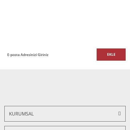
Ürün bilgilerinde hatalar bulunuyor.
%15 İNDİRİM
Ürün fiyatı diğer sitelerden daha pahalı.
E-BÜLTEN
Bu ürüne benzer farklı alternatifler olmalı.
E-Bülten listemize kaydolun,
size özel fırsatları ve kampanyaları kaçırmayın!
EKLE
Gönder
Haks İkili Ofis ve Büro Masa 140x145 cm
19.900,00 TL + KDV
16.915,00 TL + KDV
%15 İNDİRİM
KURUMSAL