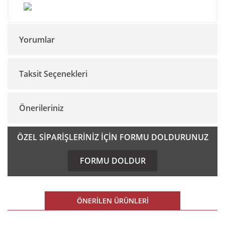
Yorumlar
Taksit Seçenekleri
Bu ürüne ilk yorumu siz yapın!
Önerileriniz
Yorum Yaz
Bu ürünün fiyat bilgisi, resim, ürün açıklamalarında ve diğer
ÖZEL SİPARİŞLERİNİZ İÇİN FORMU DOLDURUNUZ
konularda yetersiz gördüğünüz noktaları öneri formunu
kullanarak tarafımıza iletebilirsiniz.
FORMU DOLDUR
Görüş ve önerileriniz için teşekkür ederiz.
Ürün resmi kalitesiz, bozuk veya görüntülenemiyor.
ÖNERİLEN ÜRÜNLERİ
Ürün açıklamasında eksik bilgiler bulunuyor.