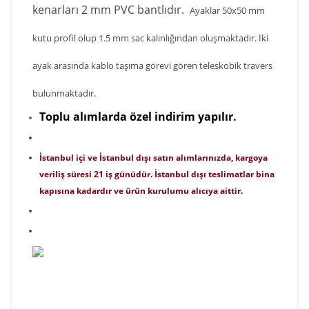
kenarları 2 mm PVC bantlıdır.
Ayaklar 50x50 mm
kutu profil olup 1.5 mm sac kalınlığından oluşmaktadır. İki
ayak arasında kablo taşıma görevi
gören teleskobik travers
bulunmaktadır.
T
o
p
lu alımlarda özel indirim yapılır.
İstanbul içi ve İstanbul dışı satın alımlarınızda, kargoya
veriliş süresi 21 iş günüdür. İstanbul dışı teslimatlar bina
kapısına kadardır ve ürün kurulumu alıcıya aittir.