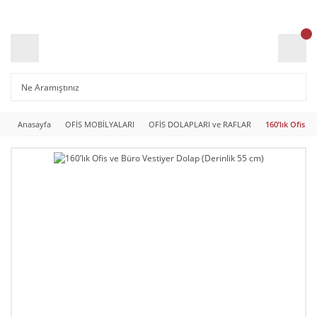
Anasayfa
OFİS MOBİLYALARI
OFİS DOLAPLARI ve RAFLAR
160’lık Ofis v