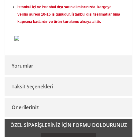
İstanbul içi ve İstanbul dışı satın alımlarınızda, kargoya
veriliş süresi 10-15 iş günüdür. İstanbul dışı teslimatlar bina
kapısına kadardır ve ürün kurulumu alıcıya aittir.
Yorumlar
Taksit Seçenekleri
Bu ürüne ilk yorumu siz yapın!
Önerileriniz
Yorum Yaz
Bu ürünün fiyat bilgisi, resim, ürün açıklamalarında ve diğer
ÖZEL SİPARİŞLERİNİZ İÇİN FORMU DOLDURUNUZ
konularda yetersiz gördüğünüz noktaları öneri formunu
kullanarak tarafımıza iletebilirsiniz.