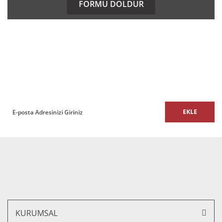
FORMU DOLDUR
Görüş ve önerileriniz için teşekkür ederiz.
Ürün resmi kalitesiz, bozuk veya görüntülenemiyor.
E-BÜLTEN
Ürün açıklamasında eksik bilgiler bulunuyor.
Ürün bilgilerinde hatalar bulunuyor.
E-Bülten listemize kaydolun,
size özel fırsatları ve kampanyaları kaçırmayın!
Ürün fiyatı diğer sitelerden daha pahalı.
Bu ürüne benzer farklı alternatifler olmalı.
EKLE
Gönder
KURUMSAL