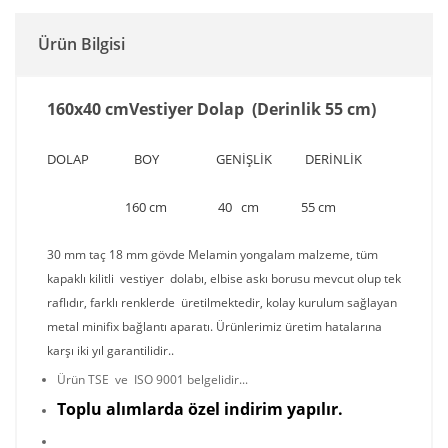
Ürün Bilgisi
160x40 cmVestiyer Dolap (Derinlik 55 cm)
DOLAP BOY GENİŞLİK DERİNLİK
160 cm 40 cm 55 cm
30 mm taç 18 mm gövde Melamin yongalam malzeme, tüm
kapaklı kilitli vestiyer dolabı, elbise askı borusu mevcut olup tek
raflıdır, farklı renklerde üretilmektedir, kolay kurulum sağlayan
metal minifix bağlantı aparatı. Ürünlerimiz üretim hatalarına
karşı iki yıl garantilidir..
Ürün TSE ve ISO 9001 belgelidir...
T
o
p
lu alımlarda özel indirim yapılır.