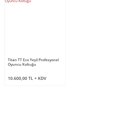
Titan TT Eco Yeşil Profesyonel
Oyuncu Koltuğu
10.600,00 TL + KDV
E-BÜLTEN
E-Bülten listemize kaydolun,
size özel fırsatları ve kampanyaları kaçırmayın!