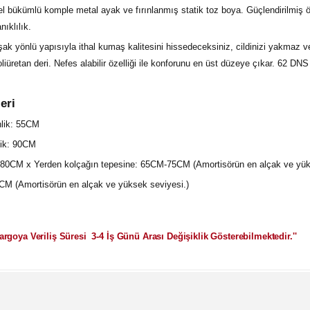
el bükümlü komple metal ayak ve fırınlanmış statik toz boya. Güçlendirilmiş ö
nıklılık.
k yönlü yapısıyla ithal kumaş kalitesini hissedeceksiniz, cildinizi yakmaz 
poliüretan deri. Nefes alabilir özelliği ile konforunu en üst düzeye çıkar. 62
eri
nlik: 55CM
lik: 90CM
80CM x Yerden kolçağın tepesine: 65CM-75CM (Amortisörün en alçak ve yük
M (Amortisörün en alçak ve yüksek seviyesi.)
Kargoya Veriliş Süresi 3-4 İş Günü Arası Değişiklik Gösterebilmektedir.''