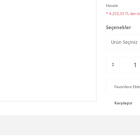
Havale
* 4.253,33 TL den ba
Seçenekler
Karşılaştır