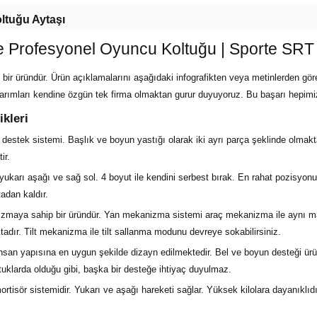
tuğu Aytaşı
te Profesyonel Oyuncu Koltuğu | Sporte SRT 
e bir üründür. Ürün açıklamalarını aşağıdaki infografikten veya metinlerden göre
arımları kendine özgün tek firma olmaktan gurur duyuyoruz. Bu başarı hepimi
ikleri
estek sistemi. Başlık ve boyun yastığı olarak iki ayrı parça şeklinde olmakt
ir.
ş, yukarı aşağı ve sağ sol. 4 boyut ile kendini serbest bırak. En rahat pozisyo
tadan kaldır.
maya sahip bir üründür. Yan mekanizma sistemi araç mekanizma ile aynı ma
adır. Tilt mekanizma ile tilt sallanma modunu devreye sokabilirsiniz.
nsan yapısına en uygun şekilde dizayn edilmektedir. Bel ve boyun desteği ürü
ltuklarda olduğu gibi, başka bir desteğe ihtiyaç duyulmaz.
ortisör sistemidir. Yukarı ve aşağı hareketi sağlar. Yüksek kilolara dayanıklıd