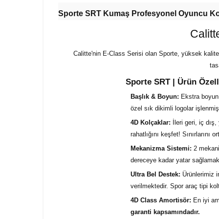
Sporte SRT Kumaş Profesyonel Oyuncu Kol
Calit
Calitte'nin E-Class Serisi olan Sporte, yüksek kalit
tas
Sporte SRT | Ürün Özell
Başlık & Boyun:
Ekstra boyun d
özel sık dikimli logolar işlenmişt
4D Kolçaklar:
İleri geri, iç dı
rahatlığını keşfet! Sınırlarını or
Mekanizma Sistemi:
2 mekaniz
dereceye kadar yatar sağlamakt
Ultra Bel Destek:
Ürünlerimiz i
verilmektedir. Spor araç tipi ko
4D Class Amortisör:
En iyi am
garanti kapsamındadır.