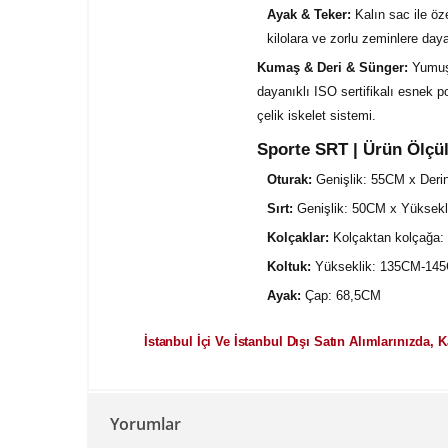
Ayak & Teker:
Kalın sac ile öz
kilolara ve zorlu zeminlere daya
Kumaş & Deri & Sünger:
Yumuşa
dayanıklı ISO sertifikalı esnek 
çelik iskelet sistemi.
Sporte SRT | Ürün Ölçül
Oturak:
Genişlik: 55CM x Deri
Sırt:
Genişlik: 50CM x Yüksek
Kolçaklar:
Kolçaktan kolçağa: 
Koltuk:
Yükseklik: 135CM-145C
Ayak:
Çap: 68,5CM
İstanbul İçi Ve İstanbul Dışı Satın Alımlarınızda, 
Yorumlar