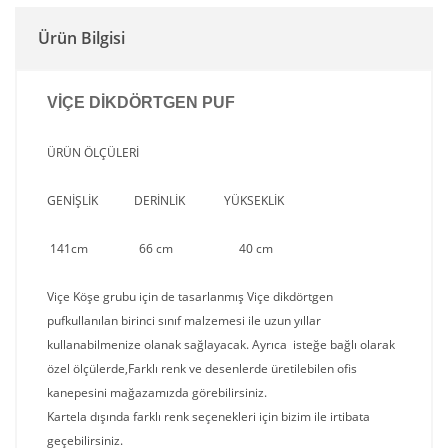
Ürün Bilgisi
VİÇE DİKDÖRTGEN PUF
ÜRÜN ÖLÇÜLERİ
GENİŞLİK DERİNLİK YÜKSEKLİK
141cm 66 cm 40 cm
Viçe Köşe grubu için de tasarlanmış Viçe dikdörtgen
pufkullanılan birinci sınıf malzemesi ile uzun yıllar
kullanabilmenize olanak sağlayacak. Ayrıca isteğe bağlı olarak
özel ölçülerde,Farklı renk ve desenlerde üretilebilen ofis
kanepesini mağazamızda görebilirsiniz.
Kartela dışında farklı renk seçenekleri için bizim ile irtibata
geçebilirsiniz.