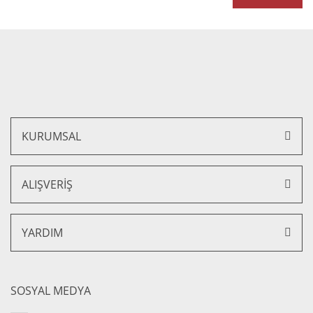
Viçe Ofis Büro Köşe Kanepe
Gönder
68.955,04 TL + KDV
62.059,54 TL + KDV
KURUMSAL
ALIŞVERİŞ
YARDIM
SOSYAL MEDYA