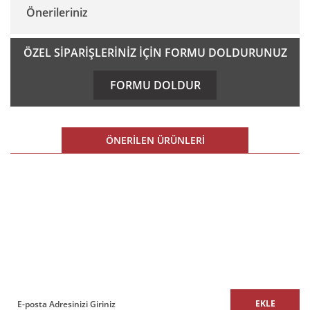
Önerileriniz
Yorum Yaz
Bu ürünün fiyat bilgisi, resim, ürün açıklamalarında ve diğer
ÖZEL SİPARİŞLERİNİZ İÇİN FORMU DOLDURUNUZ
konularda yetersiz gördüğünüz noktaları öneri formunu
kullanarak tarafımıza iletebilirsiniz.
FORMU DOLDUR
Görüş ve önerileriniz için teşekkür ederiz.
Ürün resmi kalitesiz, bozuk veya görüntülenemiyor.
ÖNERİLEN ÜRÜNLERİ
Ürün açıklamasında eksik bilgiler bulunuyor.
Ürün bilgilerinde hatalar bulunuyor.
%10 İNDİRİM
Ürün fiyatı diğer sitelerden daha pahalı.
E-BÜLTEN
Bu ürüne benzer farklı alternatifler olmalı.
E-Bülten listemize kaydolun,
size özel fırsatları ve kampanyaları kaçırmayın!
EKLE