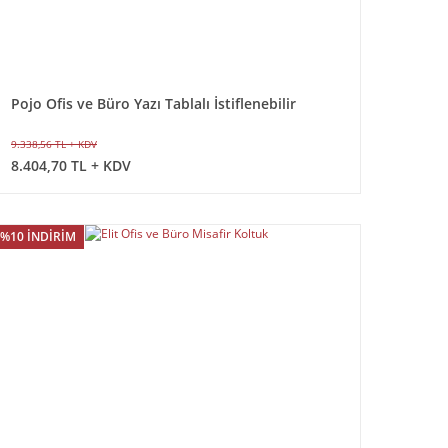
Pojo Ofis ve Büro Yazı Tablalı İstiflenebilir
Konferans Sandalyesi
9.338,56 TL + KDV
8.404,70 TL + KDV
%10 İNDİRİM