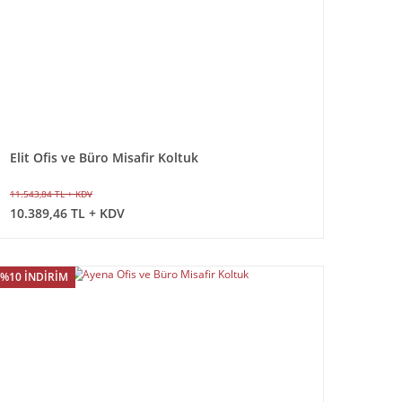
Elit Ofis ve Büro Misafir Koltuk
11.543,84 TL + KDV
10.389,46 TL + KDV
%10 İNDİRİM