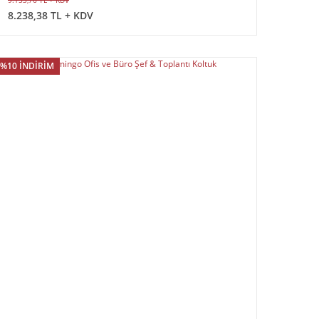
9.153,76 TL + KDV
8.238,38 TL + KDV
%10 İNDİRİM