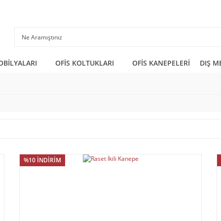
OBİLYALARI
OFİS KOLTUKLARI
OFİS KANEPELERİ
DIŞ M
%10 İNDİRİM