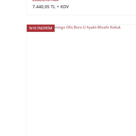
8.266,72 TL + KDV
7.440,05 TL + KDV
%10 İNDİRİM