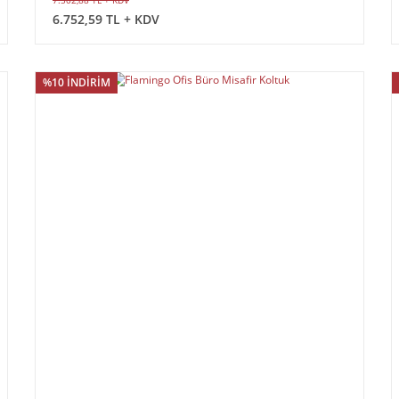
7.502,88 TL + KDV
6.752,59 TL + KDV
%10 İNDİRİM