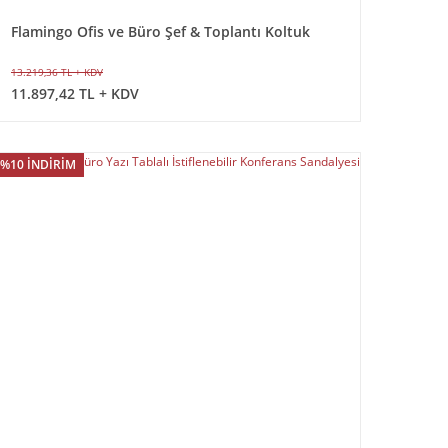
Flamingo Ofis ve Büro Şef & Toplantı Koltuk
13.219,36 TL + KDV
11.897,42 TL + KDV
%10 İNDİRİM