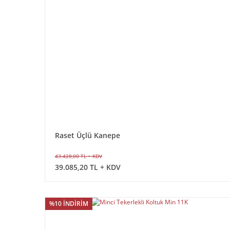
Raset Üçlü Kanepe
43.428,00 TL + KDV
39.085,20 TL + KDV
%10 İNDİRİM