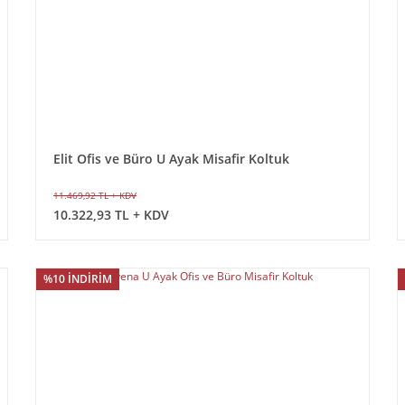
Elit Ofis ve Büro U Ayak Misafir Koltuk
11.469,92 TL + KDV
10.322,93 TL + KDV
%10 İNDİRİM