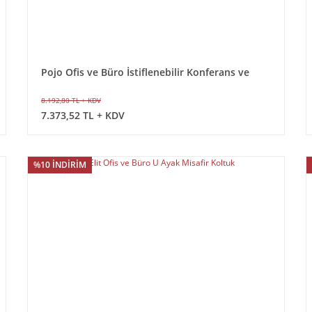
Pojo Ofis ve Büro İstiflenebilir Konferans ve
Toplantı Sandalyesi
8.192,80 TL + KDV
7.373,52 TL + KDV
%10 İNDİRİM