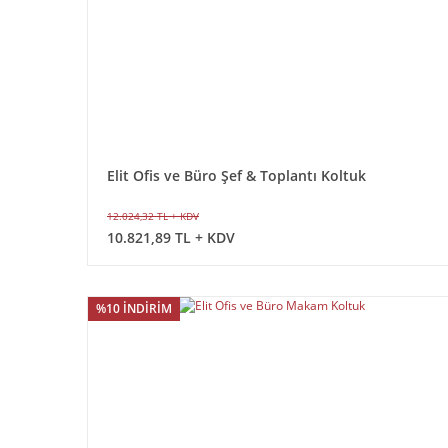
Elit Ofis ve Büro Şef & Toplantı Koltuk
12.024,32 TL + KDV
10.821,89 TL + KDV
%10 İNDİRİM