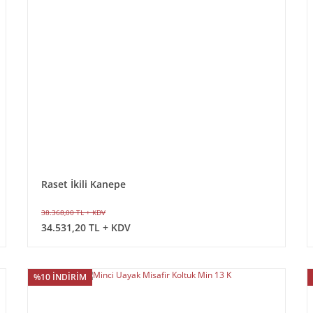
Raset İkili Kanepe
38.368,00 TL + KDV
34.531,20 TL + KDV
%10 İNDİRİM