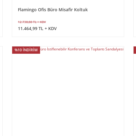
Flamingo Ofis Büro Misafir Koltuk
12.738,88 TL + KDV
11.464,99 TL + KDV
%10 İNDİRİM