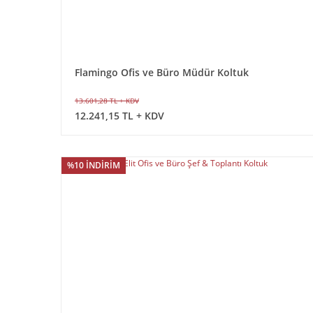
Flamingo Ofis ve Büro Müdür Koltuk
13.601,28 TL + KDV
12.241,15 TL + KDV
%10 İNDİRİM