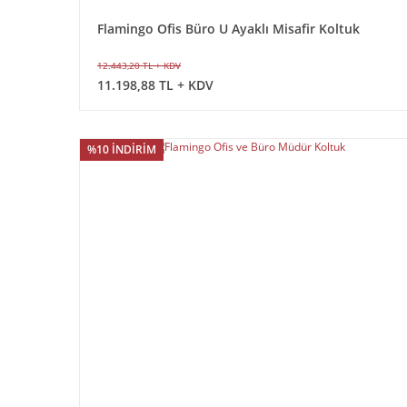
Flamingo Ofis Büro U Ayaklı Misafir Koltuk
12.443,20 TL + KDV
11.198,88 TL + KDV
%10 İNDİRİM