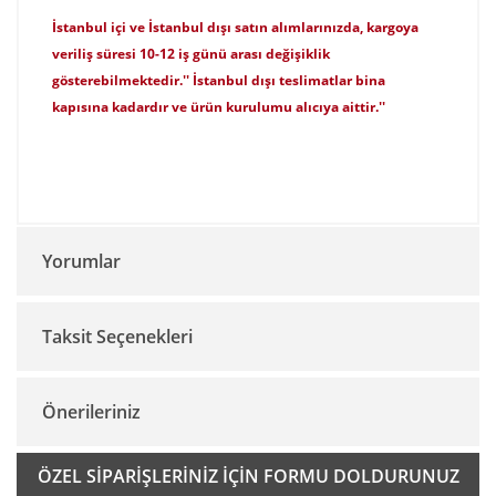
İstanbul içi ve İstanbul dışı satın alımlarınızda, kargoya
veriliş süresi 10-12 iş günü arası değişiklik
gösterebilmektedir.'' İstanbul dışı teslimatlar bina
kapısına kadardır ve ürün kurulumu alıcıya aittir.''
Yorumlar
Taksit Seçenekleri
Bu ürüne ilk yorumu siz yapın!
Önerileriniz
Yorum Yaz
Bu ürünün fiyat bilgisi, resim, ürün açıklamalarında ve diğer
ÖZEL SİPARİŞLERİNİZ İÇİN FORMU DOLDURUNUZ
konularda yetersiz gördüğünüz noktaları öneri formunu