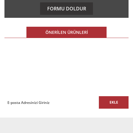
kullanarak tarafımıza iletebilirsiniz.
FORMU DOLDUR
Görüş ve önerileriniz için teşekkür ederiz.
Ürün resmi kalitesiz, bozuk veya görüntülenemiyor.
ÖNERİLEN ÜRÜNLERİ
Ürün açıklamasında eksik bilgiler bulunuyor.
Ürün bilgilerinde hatalar bulunuyor.
%10 İNDİRİM
%10 İNDİRİM
Ürün fiyatı diğer sitelerden daha pahalı.
E-BÜLTEN
Bu ürüne benzer farklı alternatifler olmalı.
E-Bülten listemize kaydolun,
size özel fırsatları ve kampanyaları kaçırmayın!
EKLE
Sani Konferans Sandalyesi
Gönder
Sani Ofis Büro Toplantı Koltuğu
8.266,72 TL + KDV
7.440,05 TL + KDV
7.502,88 TL + KDV
6.752,59 TL + KDV