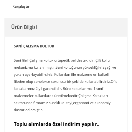
Karşılaştır
Ürün Bilgisi
SANİ ÇALIŞMA KOLTUK
Sani fileli Çalışma koltuk ortapedik bel desteklidir, Çift kollu
mekanizma kullanılmıştır,Sani koltuğunun yüksekliğini aşağı ve
yukarı ayarlayabilirsiniz. Kullanılan file malzeme en kaliteli
fileden olup senelerce sorunsuz bir şekilde kullanabilirsiniz.Ofis
koltuklarımız 2 yıl garantilidir. Büro koltuklarımız 1.sınıf
malzemeler kullanılarak üretilmektedir.Çalışma Koltukları
sektöründe firmamız sürekli kaliteyi,ergonomi ve ekonomiyi
düstur edinmiştir.
T
o
p
lu alımlarda özel indirim yapılır..