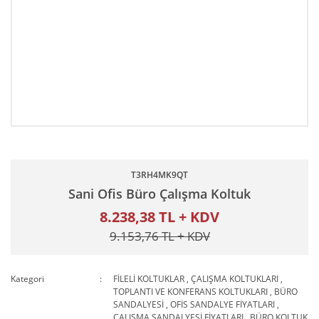
T3RH4MK9QT
Sani Ofis Büro Çalışma Koltuk
8.238,38 TL + KDV
9.153,76 TL + KDV
Kategori
FİLELİ KOLTUKLAR
,
ÇALIŞMA KOLTUKLARI
,
TOPLANTI VE KONFERANS KOLTUKLARI
,
BÜRO
SANDALYESİ
,
OFİS SANDALYE FİYATLARI
,
ÇALIŞMA SANDALYESİ FİYATLARI
,
BÜRO KOLTUK