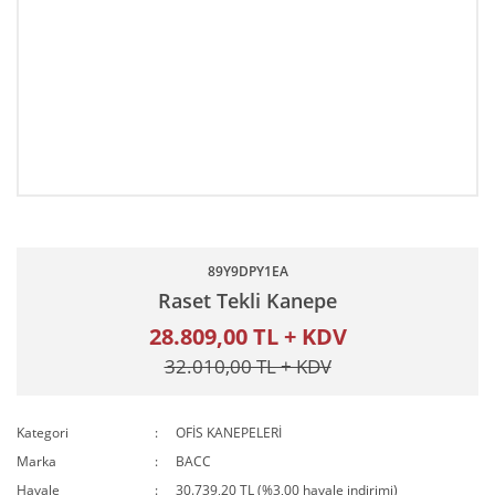
89Y9DPY1EA
Raset Tekli Kanepe
28.809,00 TL + KDV
32.010,00 TL + KDV
Kategori
OFİS KANEPELERİ
Marka
BACC
Havale
30.739,20 TL (%3,00 havale indirimi)