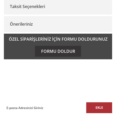
Taksit Seçenekleri
Bu ürüne ilk yorumu siz yapın!
Önerileriniz
Yorum Yaz
Bu ürünün fiyat bilgisi, resim, ürün açıklamalarında ve diğer
ÖZEL SİPARİŞLERİNİZ İÇİN FORMU DOLDURUNUZ
konularda yetersiz gördüğünüz noktaları öneri formunu
kullanarak tarafımıza iletebilirsiniz.
FORMU DOLDUR
Görüş ve önerileriniz için teşekkür ederiz.
Ürün resmi kalitesiz, bozuk veya görüntülenemiyor.
E-BÜLTEN
Ürün açıklamasında eksik bilgiler bulunuyor.
Ürün bilgilerinde hatalar bulunuyor.
E-Bülten listemize kaydolun,
size özel fırsatları ve kampanyaları kaçırmayın!
Ürün fiyatı diğer sitelerden daha pahalı.
Bu ürüne benzer farklı alternatifler olmalı.
EKLE