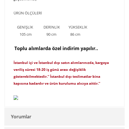
ÜRÜN ÖLÇÜLERİ
GENİŞLİK DERİNLİK YÜKSEKLİK
105 cm 90 cm 86 cm
T
o
p
lu alımlarda özel indirim yapılır..
İstanbul içi ve İstanbul dışı satın alımlarınızda, kargoya
veriliş süresi 18-20 iş günü arası değişiklik
gösterebilmektedir.'' İstanbul dışı teslimatlar bina
kapısına kadardır ve ürün kurulumu alıcıya aittir.''
Yorumlar