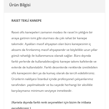
Ürün Bilgisi
RASET TEKLİ KANEPE
Raset ofis kanepeleri zamanın modası ile raset'in şıklığını bir
araya getiren ismi gibi oturması da çok rahat bir kanepe
takımıdır. Ayakları masif ahşaptan olan büro kanepesinin iç
aksamı da fırınlanmış masif ahşaptandır ve böylelikle uzun yıllar
gönül rahatlığı ile kullanmanıza olanak sağlar. Büro dışında
farklı yerlerde de kullanabileceğiniz kanepe takımı kafelerde ve
evlerde de kullanılabilir. Farklı desenlerde renklerde üretilebilen
ofis kanepesini deri ya da kumaş olarak da tercih edebilirsiniz.
Ürünlerin nakliyesi İstanbul içinde profesyonel çalışanlarımız
tarafından yapılmaktadır ve bu sayede herhangi bir aksilikle
karşılaşmanız minimum seviyeye inmektedir.
(
Kartela dışında farklı renk seçenekleri için bizim ile irtibata
geçebilirsiniz.)