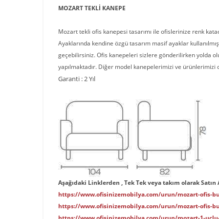
MOZART TEKLİ KANEPE
Mozart tekli ofis kanepesi tasarımı ile ofislerinize renk kat
Ayaklarında kendine özgü tasarım masif ayaklar kullanılmıştı
geçebilirsiniz. Ofis kanepeleri sizlere gönderilirken yolda o
yapılmaktadır. Diğer model kanepelerimizi ve ürünlerimizi 
Garanti : 2 Yıl
Aşağıdaki Linklerden , Tek Tek veya takım olarak Satın Al
https://www.ofisinizemobilya.com/urun/mozart-ofis-bu
https://www.ofisinizemobilya.com/urun/mozart-ofis-b
https://www.ofisinizemobilya.com/urun/mozart-1-uclu-