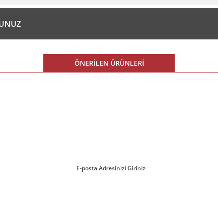
diğer konularda yetersiz gördüğünüz noktaları öneri formunu kullanarak tarafım
RUNUZ
ÖNERİLEN ÜRÜNLERİ
%20 İNDİRİM
ırmayın!
Gönder