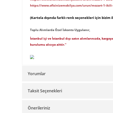
https://www.ofisinizemobilya.com/urun/mozart-1-ikili-
(
Kartela dışında farklı renk seçenekleri için bizim il
Toplu Alımlarda Özel İskonto Uygulanır,
İstanbul içi ve İstanbul dışı satın alımlarınızda, kargoy
kurulumu alıcıya aittir.''
Yorumlar
Taksit Seçenekleri
Önerileriniz