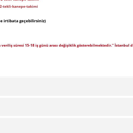
2-tekli-kanepe-takimi
e irtibata geçebilirsiniz)
a veriliş süresi 15-18 iş günü arası değişiklik gösterebilmektedir.'' İstanbul
Bu ürüne ilk yorumu siz yapın!
Yorum Yaz