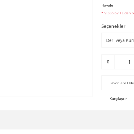
Havale
* 9.386,67 TL den ba
Seçenekler
Karşılaştır