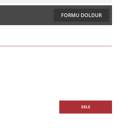
ıza iletebilirsiniz.
FORMU DOLDUR
%20 İNDİRİM
EKLE