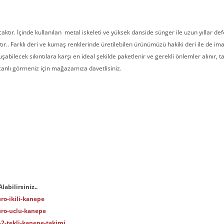
acaktır. İçinde kullanılan metal iskeleti ve yüksek danside sünger ile uzun yıllar 
r.. Farklı deri ve kumaş renklerinde üretilebilen ürünümüzü hakiki deri ile de imal
luşabilecek sıkıntılara karşı en ideal şekilde paketlenir ve gerekli önlemler alınır,
canlı görmeniz için mağazamıza davetlisiniz.
abilirsiniz..
ro-ikili-kanepe
uro-uclu-kanepe
2-tekli-kanepe-takimi