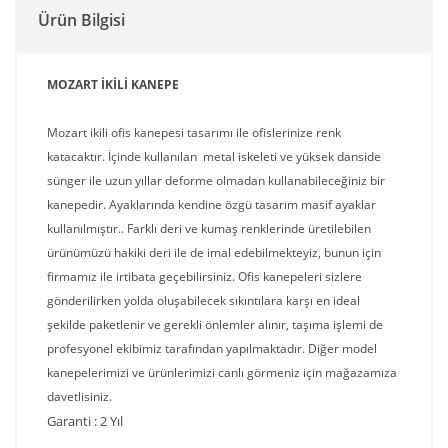
Ürün Bilgisi
MOZART İKİLİ KANEPE
Mozart ikili ofis kanepesi tasarımı ile ofislerinize renk
katacaktır. İçinde kullanılan metal iskeleti ve yüksek danside
sünger ile uzun yıllar deforme olmadan kullanabileceğiniz bir
kanepedir. Ayaklarında kendine özgü tasarım masif ayaklar
kullanılmıştır.. Farklı deri ve kumaş renklerinde üretilebilen
ürünümüzü hakiki deri ile de imal edebilmekteyiz, bunun için
firmamız ile irtibata geçebilirsiniz. Ofis kanepeleri sizlere
gönderilirken yolda oluşabilecek sıkıntılara karşı en ideal
şekilde paketlenir ve gerekli önlemler alınır, taşıma işlemi de
profesyonel ekibimiz tarafından yapılmaktadır. Diğer model
kanepelerimizi ve ürünlerimizi canlı görmeniz için mağazamıza
davetlisiniz.
Garanti : 2 Yıl