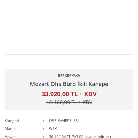
RZ3XR6X34V
Mozart Ofis Büro İkili Kanepe
33.920,00 TL + KDV
42.400,00 TL + KDV
Kategori
OFİS KANEPELERİ
Marka
WRK
Havale
36.192,64 TL (%3,00 havale indirimi)