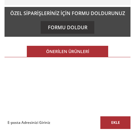
Bu ürünün fiyat bilgisi, resim, ürün açıklamalarında ve diğer
ÖZEL SİPARİŞLERİNİZ İÇİN FORMU DOLDURUNUZ
konularda yetersiz gördüğünüz noktaları öneri formunu
kullanarak tarafımıza iletebilirsiniz.
FORMU DOLDUR
Görüş ve önerileriniz için teşekkür ederiz.
Ürün resmi kalitesiz, bozuk veya görüntülenemiyor.
ÖNERİLEN ÜRÜNLERİ
Ürün açıklamasında eksik bilgiler bulunuyor.
Ürün bilgilerinde hatalar bulunuyor.
%20 İNDİRİM
%20 İNDİRİM
Ürün fiyatı diğer sitelerden daha pahalı.
E-BÜLTEN
Bu ürüne benzer farklı alternatifler olmalı.
E-Bülten listemize kaydolun,
size özel fırsatları ve kampanyaları kaçırmayın!
EKLE
Gönder
Mozart Ofis Büro Üçlü Kanepe
Mozart Ofis Büro Tekli Kanepe