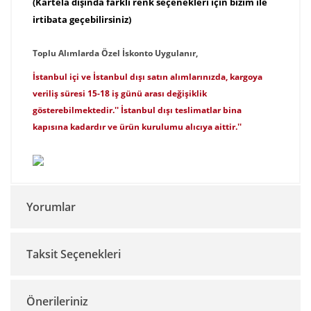
(
Kartela dışında farklı renk seçenekleri için bizim ile
irtibata geçebilirsiniz)
Toplu Alımlarda Özel İskonto Uygulanır,
İstanbul içi ve İstanbul dışı satın alımlarınızda, kargoya
veriliş süresi 15-18 iş günü arası değişiklik
gösterebilmektedir.'' İstanbul dışı teslimatlar bina
kapısına kadardır ve ürün kurulumu alıcıya aittir.''
Yorumlar
Taksit Seçenekleri
Bu ürüne ilk yorumu siz yapın!
Önerileriniz
Yorum Yaz