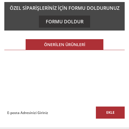
Bu ürünün fiyat bilgisi, resim, ürün açıklamalarında ve diğer
ÖZEL SİPARİŞLERİNİZ İÇİN FORMU DOLDURUNUZ
konularda yetersiz gördüğünüz noktaları öneri formunu
kullanarak tarafımıza iletebilirsiniz.
FORMU DOLDUR
Görüş ve önerileriniz için teşekkür ederiz.
Ürün resmi kalitesiz, bozuk veya görüntülenemiyor.
ÖNERİLEN ÜRÜNLERİ
Ürün açıklamasında eksik bilgiler bulunuyor.
Ürün bilgilerinde hatalar bulunuyor.
%16 İNDİRİM
Ürün fiyatı diğer sitelerden daha pahalı.
E-BÜLTEN
Bu ürüne benzer farklı alternatifler olmalı.
E-Bülten listemize kaydolun,
size özel fırsatları ve kampanyaları kaçırmayın!
EKLE
Gönder