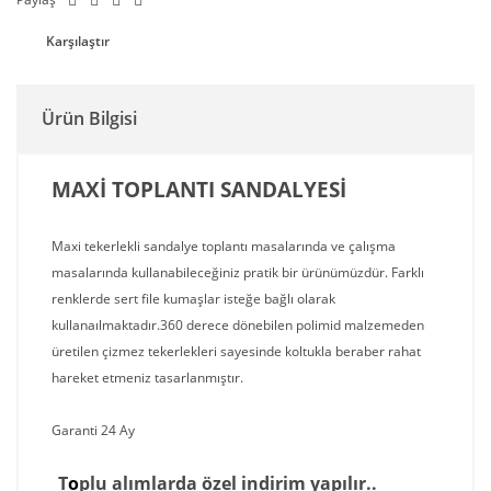
Karşılaştır
Ürün Bilgisi
MAXİ TOPLANTI SANDALYESİ
Maxi tekerlekli sandalye toplantı masalarında ve çalışma
masalarında kullanabileceğiniz pratik bir ürünümüzdür. Farklı
renklerde sert file kumaşlar isteğe bağlı olarak
kullanaılmaktadır.360 derece dönebilen polimid malzemeden
üretilen çizmez tekerlekleri sayesinde koltukla beraber rahat
hareket etmeniz tasarlanmıştır.
Garanti 24 Ay
T
o
p
lu alımlarda özel indirim yapılır..