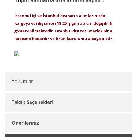
T
o
p
lu alımlarda özel indirim yapılır..
İstanbul içi ve İstanbul dışı satın alımlarınızda,
kargoya veriliş süresi 18-20 iş günü arası değişiklik
gösterebilmektedir. İstanbul dışı teslimatlar bina
kapısına kadardır ve ürün kurulumu alıcıya aittir.
Yorumlar
Taksit Seçenekleri
Bu ürüne ilk yorumu siz yapın!
Önerileriniz
Yorum Yaz