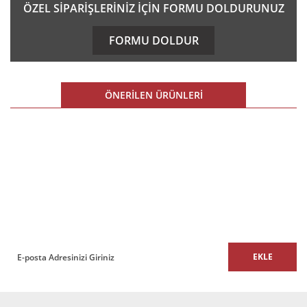
Bu ürünün fiyat bilgisi, resim, ürün açıklamalarında ve diğer
ÖZEL SİPARİŞLERİNİZ İÇİN FORMU DOLDURUNUZ
konularda yetersiz gördüğünüz noktaları öneri formunu
kullanarak tarafımıza iletebilirsiniz.
FORMU DOLDUR
Görüş ve önerileriniz için teşekkür ederiz.
Ürün resmi kalitesiz, bozuk veya görüntülenemiyor.
ÖNERİLEN ÜRÜNLERİ
Ürün açıklamasında eksik bilgiler bulunuyor.
Ürün bilgilerinde hatalar bulunuyor.
%16 İNDİRİM
Ürün fiyatı diğer sitelerden daha pahalı.
E-BÜLTEN
Bu ürüne benzer farklı alternatifler olmalı.
E-Bülten listemize kaydolun,
size özel fırsatları ve kampanyaları kaçırmayın!
EKLE
Gönder