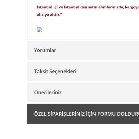
İstanbul içi ve İstanbul dışı satın alımlarınızda, kargoya
alıcıya aittir.''
Yorumlar
Taksit Seçenekleri
Önerileriniz
Bu ürünün fiyat bilgisi, resim, ürün açıklamalarında ve 
ÖZEL SİPARİŞLERİNİZ İÇİN FORMU DOLDU
Görüş ve önerileriniz için teşekkür ederiz.
Ürün resmi kalitesiz, bozuk veya görüntülenemiyor.