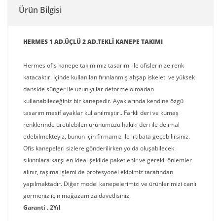
Ürün Bilgisi
HERMES 1 AD.ÜÇLÜ 2 AD.TEKLİ KANEPE TAKIMI
Hermes ofis kanepe takımımız tasarımı ile ofislerinize renk
katacaktır. İçinde kullanılan fırınlanmış ahşap iskeleti ve yüksek
danside sünger ile uzun yıllar deforme olmadan
kullanabileceğiniz bir kanepedir. Ayaklarında kendine özgü
tasarım masif ayaklar kullanılmıştır.. Farklı deri ve kumaş
renklerinde üretilebilen ürünümüzü hakiki deri ile de imal
edebilmekteyiz, bunun için firmamız ile irtibata geçebilirsiniz.
Ofis kanepeleri sizlere gönderilirken yolda oluşabilecek
sıkıntılara karşı en ideal şekilde paketlenir ve gerekli önlemler
alınır, taşıma işlemi de profesyonel ekibimiz tarafından
yapılmaktadır. Diğer model kanepelerimizi ve ürünlerimizi canlı
görmeniz için mağazamıza davetlisiniz.
Garanti . 2Yıl