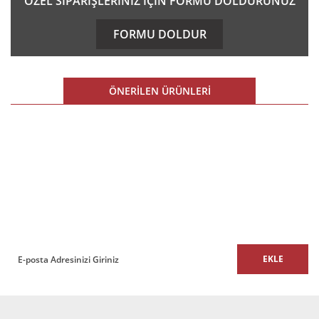
ÖZEL SİPARİŞLERİNİZ İÇİN FORMU DOLDURUNUZ
konularda yetersiz gördüğünüz noktaları öneri formunu
kullanarak tarafımıza iletebilirsiniz.
FORMU DOLDUR
Görüş ve önerileriniz için teşekkür ederiz.
Ürün resmi kalitesiz, bozuk veya görüntülenemiyor.
ÖNERİLEN ÜRÜNLERİ
Ürün açıklamasında eksik bilgiler bulunuyor.
Ürün bilgilerinde hatalar bulunuyor.
%10 İNDİRİM
Ürün fiyatı diğer sitelerden daha pahalı.
E-BÜLTEN
Bu ürüne benzer farklı alternatifler olmalı.
E-Bülten listemize kaydolun,
size özel fırsatları ve kampanyaları kaçırmayın!
EKLE
Gönder
Hermes Tekli Ofis Büro Kanepesi