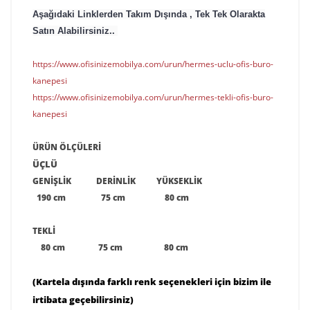
Aşağıdaki Linklerden Takım Dışında , Tek Tek Olarakta
Satın Alabilirsiniz..
https://www.ofisinizemobilya.com/urun/hermes-uclu-ofis-buro-
kanepesi
https://www.ofisinizemobilya.com/urun/hermes-tekli-ofis-buro-
kanepesi
ÜRÜN ÖLÇÜLERİ
ÜÇLÜ
GENİŞLİK DERİNLİK YÜKSEKLİK
190 cm 75 cm 80 cm
TEKLİ
80 cm 75 cm 80 cm
(
Kartela dışında farklı renk seçenekleri için bizim ile
irtibata geçebilirsiniz)