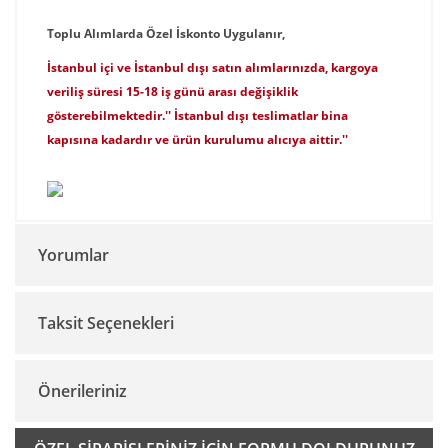
Toplu Alımlarda Özel İskonto Uygulanır,
İstanbul içi ve İstanbul dışı satın alımlarınızda, kargoya
veriliş süresi 15-18 iş günü arası değişiklik
gösterebilmektedir.'' İstanbul dışı teslimatlar bina
kapısına kadardır ve ürün kurulumu alıcıya aittir.''
Yorumlar
Taksit Seçenekleri
Bu ürüne ilk yorumu siz yapın!
Önerileriniz
Yorum Yaz
Bu ürünün fiyat bilgisi, resim, ürün açıklamalarında ve diğer