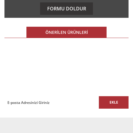
kullanarak tarafımıza iletebilirsiniz.
FORMU DOLDUR
Görüş ve önerileriniz için teşekkür ederiz.
Ürün resmi kalitesiz, bozuk veya görüntülenemiyor.
ÖNERİLEN ÜRÜNLERİ
Ürün açıklamasında eksik bilgiler bulunuyor.
Ürün bilgilerinde hatalar bulunuyor.
%10 İNDİRİM
Ürün fiyatı diğer sitelerden daha pahalı.
E-BÜLTEN
Bu ürüne benzer farklı alternatifler olmalı.
E-Bülten listemize kaydolun,
size özel fırsatları ve kampanyaları kaçırmayın!
EKLE
Gönder
Elit Ofis ve Büro Makam Koltuk
12.591,04 TL + KDV
11.331,94 TL + KDV