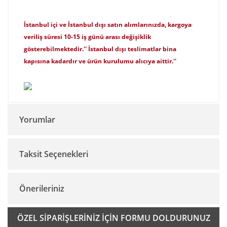
İstanbul içi ve İstanbul dışı satın alımlarınızda, kargoya
veriliş süresi 10-15 iş günü arası değişiklik
gösterebilmektedir.'' İstanbul dışı teslimatlar bina
kapısına kadardır ve ürün kurulumu alıcıya aittir.''
Yorumlar
Taksit Seçenekleri
Bu ürüne ilk yorumu siz yapın!
Önerileriniz
Yorum Yaz
Bu ürünün fiyat bilgisi, resim, ürün açıklamalarında ve diğer
ÖZEL SİPARİŞLERİNİZ İÇİN FORMU DOLDURUNUZ
konularda yetersiz gördüğünüz noktaları öneri formunu