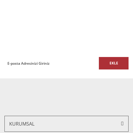
Ürün açıklamasında eksik bilgiler bulunuyor.
Ürün bilgilerinde hatalar bulunuyor.
%10 İNDİRİM
Ürün fiyatı diğer sitelerden daha pahalı.
E-BÜLTEN
Bu ürüne benzer farklı alternatifler olmalı.
E-Bülten listemize kaydolun,
size özel fırsatları ve kampanyaları kaçırmayın!
Diva Tekli Ofis Kanepesi
EKLE
Gönder
22.976,80 TL + KDV
20.679,12 TL + KDV
%10 İNDİRİM
KURUMSAL