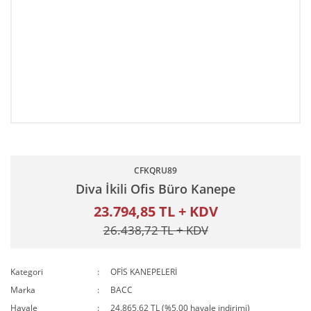
CFKQRU89
Diva İkili Ofis Büro Kanepe
23.794,85 TL + KDV
26.438,72 TL + KDV
Kategori
OFİS KANEPELERİ
Marka
BACC
Havale
24.865,62 TL (%5,00 havale indirimi)