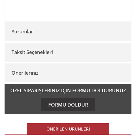
Yorumlar
Taksit Seçenekleri
Bu ürüne ilk yorumu siz yapın!
Önerileriniz
Yorum Yaz
Bu ürünün fiyat bilgisi, resim, ürün açıklamalarında ve diğer
ÖZEL SİPARİŞLERİNİZ İÇİN FORMU DOLDURUNUZ
konularda yetersiz gördüğünüz noktaları öneri formunu
kullanarak tarafımıza iletebilirsiniz.
FORMU DOLDUR
Görüş ve önerileriniz için teşekkür ederiz.
Ürün resmi kalitesiz, bozuk veya görüntülenemiyor.
ÖNERİLEN ÜRÜNLERİ