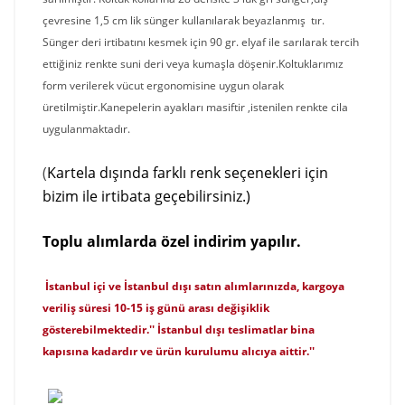
çevresine 1,5 cm lik sünger kullanılarak beyazlanmış tır.
Sünger deri irtibatını kesmek için 90 gr. elyaf ile sarılarak tercih
ettiğiniz renkte suni deri veya kumaşla döşenir.Koltuklarımız
form verilerek vücut ergonomisine uygun olarak
üretilmiştir.Kanepelerin ayakları masiftir ,istenilen renkte cila
uygulanmaktadır.
(
Kartela dışında farklı renk seçenekleri için
bizim ile irtibata geçebilirsiniz.)
T
o
p
lu alımlarda özel indirim yapılır.
İstanbul içi ve İstanbul dışı satın alımlarınızda, kargoya
veriliş süresi 10-15 iş günü arası değişiklik
gösterebilmektedir.'' İstanbul dışı teslimatlar bina
kapısına kadardır ve ürün kurulumu alıcıya aittir.''