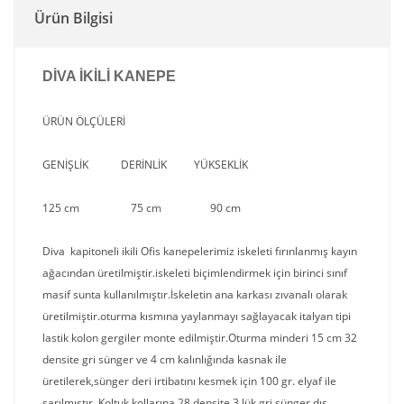
Ürün Bilgisi
DİVA İKİLİ KANEPE
ÜRÜN ÖLÇÜLERİ
GENİŞLİK DERİNLİK YÜKSEKLİK
125 cm 75 cm 90 cm
Diva kapitoneli ikili Ofis kanepelerimiz iskeleti fırınlanmış kayın
ağacından üretilmiştir.iskeleti biçimlendirmek için birinci sınıf
masif sunta kullanılmıştır.İskeletin ana karkası zıvanalı olarak
üretilmiştir.oturma kısmına yaylanmayı sağlayacak italyan tipi
lastik kolon gergiler monte edilmiştir.Oturma minderi 15 cm 32
densite gri sünger ve 4 cm kalınlığında kasnak ile
üretilerek,sünger deri irtibatını kesmek için 100 gr. elyaf ile
sarılmıştır. Koltuk kollarına 28 densite 3 lük gri sünger,dış