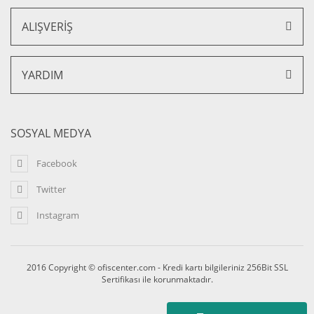
ALIŞVERİŞ
YARDIM
Diva Kapitone Ofis Büro Makam Koltuk
22.804,32 TL + KDV
20.523,89 TL + KDV
SOSYAL MEDYA
Facebook
Twitter
Instagram
2016 Copyright © ofiscenter.com - Kredi kartı bilgileriniz 256Bit SSL
Sertifikası ile korunmaktadır.