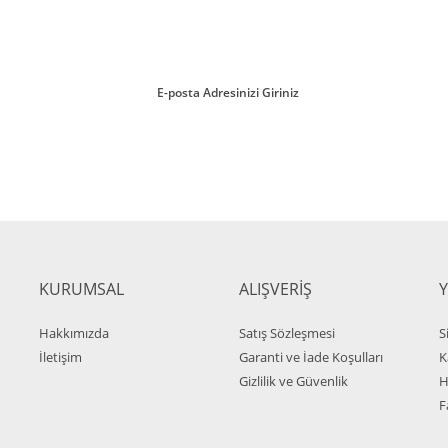
ırmayın!
Gönder
Dido Ofis ve Büro Misaf
8.426,88 TL + KDV
Ayak Ofis ve Büro Misafir Koltuk
7.584,19 TL + KDV
KURUMSAL
ALIŞVERİŞ
L + KDV
Hakkımızda
Satış Sözleşmesi
S
0 TL + KDV
İletişim
Garanti ve İade Koşulları
K
Gizlilik ve Güvenlik
H
F