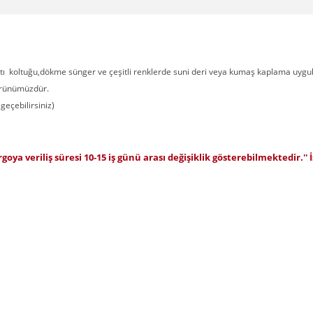
antı koltuğu,dökme sünger ve çeşitli renklerde suni deri veya kumaş kaplama uygul
 ürünümüzdür.
 geçebilirsiniz)
argoya veriliş süresi 10-15 iş günü arası değişiklik gösterebilmektedir.''