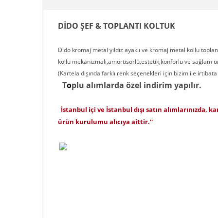
DİDO ŞEF & TOPLANTI KOLTUK
Dido kromaj metal yıldız ayaklı ve kromaj metal kollu topl
kollu mekanizmalı,amörtisörlü,estetik,konforlu ve sağlam
(Kartela dışında farklı renk seçenekleri için bizim ile irtibata
T
o
p
lu alımlarda özel indirim yapılır.
İstanbul içi ve İstanbul dışı satın alımlarınızda, k
ürün kurulumu alıcıya aittir.''