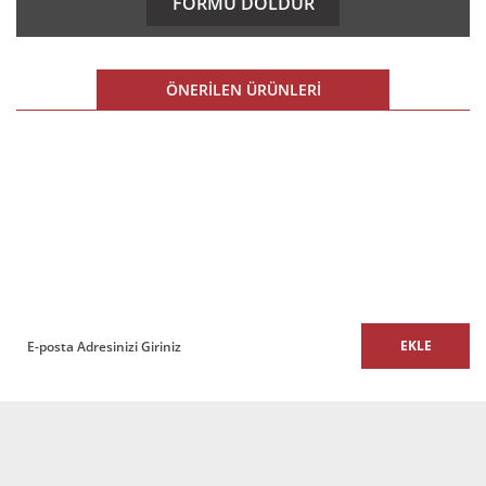
FORMU DOLDUR
Görüş ve önerileriniz için teşekkür ederiz.
Ürün resmi kalitesiz, bozuk veya görüntülenemiyor.
ÖNERİLEN ÜRÜNLERİ
Ürün açıklamasında eksik bilgiler bulunuyor.
Ürün bilgilerinde hatalar bulunuyor.
%10 İNDİRİM
Ürün fiyatı diğer sitelerden daha pahalı.
E-BÜLTEN
Bu ürüne benzer farklı alternatifler olmalı.
E-Bülten listemize kaydolun,
size özel fırsatları ve kampanyaları kaçırmayın!
EKLE
Gönder