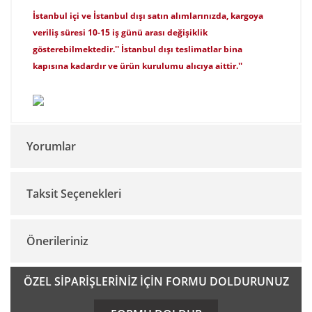
İstanbul içi ve İstanbul dışı satın alımlarınızda, kargoya
veriliş süresi 10-15 iş günü arası değişiklik
gösterebilmektedir.'' İstanbul dışı teslimatlar bina
kapısına kadardır ve ürün kurulumu alıcıya aittir.''
Yorumlar
Taksit Seçenekleri
Bu ürüne ilk yorumu siz yapın!
Önerileriniz
Yorum Yaz
Bu ürünün fiyat bilgisi, resim, ürün açıklamalarında ve diğer
ÖZEL SİPARİŞLERİNİZ İÇİN FORMU DOLDURUNUZ
konularda yetersiz gördüğünüz noktaları öneri formunu
kullanarak tarafımıza iletebilirsiniz.