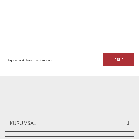
E-BÜLTEN
E-Bülten listemize kaydolun,
size özel fırsatları ve kampanyaları kaçırmayın!
EKLE
KURUMSAL