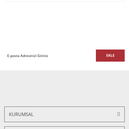
E-BÜLTEN
E-Bülten listemize kaydolun,
size özel fırsatları ve kampanyaları kaçırmayın!
EKLE
KURUMSAL