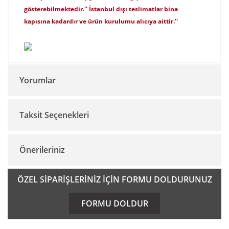
gösterebilmektedir.'' İstanbul dışı teslimatlar bina
kapısına kadardır ve ürün kurulumu alıcıya aittir.''
Yorumlar
Taksit Seçenekleri
Bu ürüne ilk yorumu siz yapın!
Önerileriniz
Yorum Yaz
Bu ürünün fiyat bilgisi, resim, ürün açıklamalarında ve diğer
ÖZEL SİPARİŞLERİNİZ İÇİN FORMU DOLDURUNUZ
konularda yetersiz gördüğünüz noktaları öneri formunu
kullanarak tarafımıza iletebilirsiniz.
FORMU DOLDUR
Görüş ve önerileriniz için teşekkür ederiz.