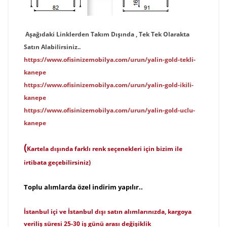
Aşağıdaki Linklerden Takım Dışında , Tek Tek Olarakta
Satın Alabilirsiniz..
https://www.ofisinizemobilya.com/urun/yalin-gold-tekli-
kanepe
https://www.ofisinizemobilya.com/urun/yalin-gold-ikili-
kanepe
https://www.ofisinizemobilya.com/urun/yalin-gold-uclu-
kanepe
(
Kartela dışında farklı renk seçenekleri için bizim ile
irtibata geçebilirsiniz)
T
o
p
lu alımlarda özel indirim yapılır..
İstanbul içi ve İstanbul dışı satın alımlarınızda, kargoya
veriliş süresi 25-30 iş günü arası değişiklik