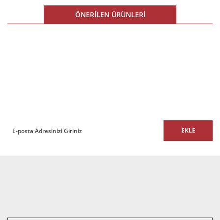
Ürün resmi kalitesiz, bozuk veya görüntülenemiyor.
ÖNERİLEN ÜRÜNLERİ
Ürün açıklamasında eksik bilgiler bulunuyor.
Ürün bilgilerinde hatalar bulunuyor.
%10 İNDİRİM
Ürün fiyatı diğer sitelerden daha pahalı.
E-BÜLTEN
Bu ürüne benzer farklı alternatifler olmalı.
E-Bülten listemize kaydolun,
size özel fırsatları ve kampanyaları kaçırmayın!
EKLE
Gönder
Yalın Gold Ofis ve Büro Üçlü Kanepe
55.000,00 TL + KDV
49.500,00 TL + KDV
%10 İNDİRİM