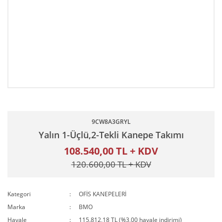
9CW8A3GRYL
Yalın 1-Üçlü,2-Tekli Kanepe Takımı
108.540,00 TL + KDV
120.600,00 TL + KDV
Kategori
OFİS KANEPELERİ
Marka
BMO
Havale
115.812,18 TL (%3,00 havale indirimi)