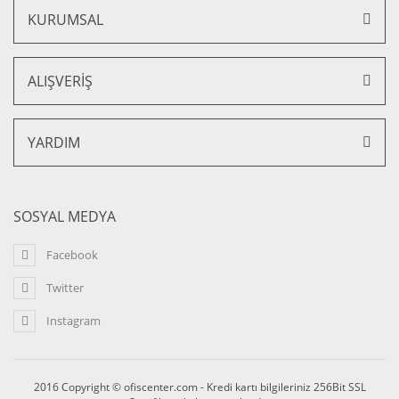
KURUMSAL
ALIŞVERİŞ
YARDIM
Yalın Gold Ofis ve Büro İkili Kanepe
SOSYAL MEDYA
46.700,00 TL + KDV
42.030,00 TL + KDV
Facebook
%10 İNDİRİM
Twitter
Instagram
2016 Copyright © ofiscenter.com - Kredi kartı bilgileriniz 256Bit SSL