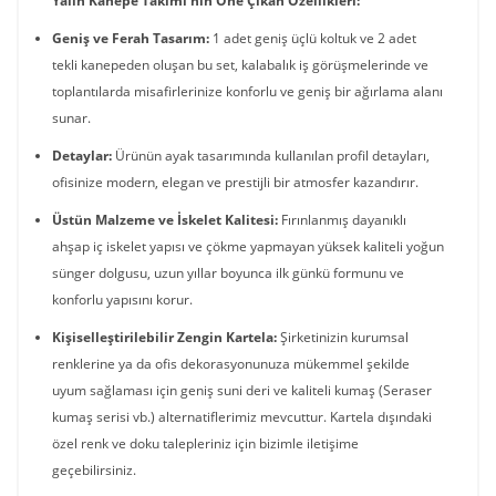
Yalın Kanepe Takımı’nın Öne Çıkan Özellikleri:
Geniş ve Ferah Tasarım:
1 adet geniş üçlü koltuk ve 2 adet
tekli kanepeden oluşan bu set, kalabalık iş görüşmelerinde ve
toplantılarda misafirlerinize konforlu ve geniş bir ağırlama alanı
sunar.
Detaylar:
Ürünün ayak tasarımında kullanılan profil detayları,
ofisinize modern, elegan ve prestijli bir atmosfer kazandırır.
Üstün Malzeme ve İskelet Kalitesi:
Fırınlanmış dayanıklı
ahşap iç iskelet yapısı ve çökme yapmayan yüksek kaliteli yoğun
sünger dolgusu, uzun yıllar boyunca ilk günkü formunu ve
konforlu yapısını korur.
Kişiselleştirilebilir Zengin Kartela:
Şirketinizin kurumsal
renklerine ya da ofis dekorasyonunuza mükemmel şekilde
uyum sağlaması için geniş suni deri ve kaliteli kumaş (Seraser
kumaş serisi vb.) alternatiflerimiz mevcuttur. Kartela dışındaki
özel renk ve doku talepleriniz için bizimle iletişime
geçebilirsiniz.