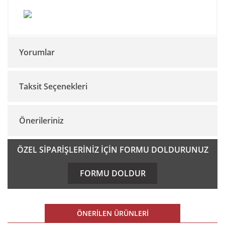
Yorumlar
Taksit Seçenekleri
Bu ürüne ilk yorumu siz yapın!
Önerileriniz
Yorum Yaz
Bu ürünün fiyat bilgisi, resim, ürün açıklamalarında ve diğer
ÖZEL SİPARİŞLERİNİZ İÇİN FORMU DOLDURUNUZ
konularda yetersiz gördüğünüz noktaları öneri formunu
kullanarak tarafımıza iletebilirsiniz.
FORMU DOLDUR
Görüş ve önerileriniz için teşekkür ederiz.
Ürün resmi kalitesiz, bozuk veya görüntülenemiyor.
ÖNERİLEN ÜRÜNLERİ