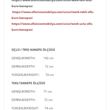
https://www.ofisinizemobilya.com/urun/work-ikili-ofis-
buro-kanepesi
https://www.ofisinizemobilya.com/urun/work-tekli-ofis-
buro-kanepesi
https://www.ofisinizemobilya.com/urun/work-uclu-ofis-
buro-kanepesi
ÜÇLÜ / TRİO KANEPE ÖLÇÜSÜ
GENİŞLİK
/
WIDTH
:
192 cm
DERİNLİK/
DEPTH
72 cm
YÜKSEKLİK
/
HEIGHT
:
: 74 cm
TEKLİ KANEPE ÖLÇÜSÜ
GENİŞLİK/
WIDTH
: 71 cm
DERİNLİK/
DEPTH
: 72 cm
YÜKSEKLİK/
HEIGHT
: 74 cm