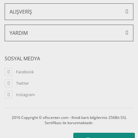
ALIŞVERİŞ
Work Üçlü Ofis Büro Kanepesi
YARDIM
38.800,00 TL + KDV
31.040,00 TL + KDV
SOSYAL MEDYA
%20 İNDİRİM
Facebook
Twitter
Instagram
2016 Copyright © ofiscenter.com - Kredi kartı bilgileriniz 256Bit SSL
Sertifikası ile korunmaktadır.