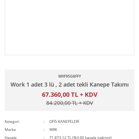
MXF9SG6FFY
Work 1 adet 3 lü , 2 adet tekli Kanepe Takımı
67.360,00 TL + KDV
84.200,00 TL + KDV
Kategori
OFİS KANEPELERİ
Marka
WRK
Havale
71.873,12 TL (%3,00 havale indirimi)