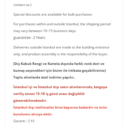
contact us.)
Special discounts are available for bulk purchases.
For purchases within and outside Istanbul, the shipping period
may vary between 10–15 business days.
guarantee : 2 Years
Deliveries outside Istanbul are made to the building entrance
only, and product assembly is the responsibility of the buyer.
(Dış Kabuk Rengi ve Kartela dışında farklı renk deri ve
kumaş seçenekleri için bizim ile irtibata geçebilirsiniz)
Toplu alımlarda özel indirim yapılır..
İstanbul içi ve İstanbul dışı satın alımlarınızda, kargoya
veriliş süresi 15-18 iş günü arası değişiklik
gösterebilmektedir.
İstanbul dışı teslimatlar bina kapısına kadardır ve ürün
kurulumu alıcıya aittir.
Garanti : 2 Yıl