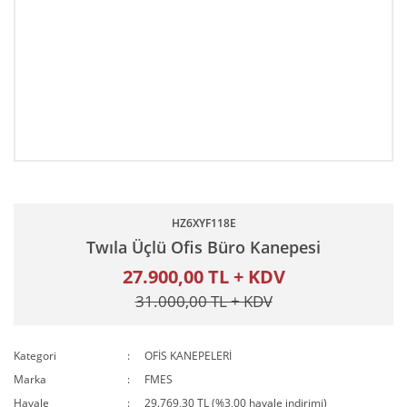
HZ6XYF118E
Twıla Üçlü Ofis Büro Kanepesi
27.900,00 TL + KDV
31.000,00 TL + KDV
Kategori
OFİS KANEPELERİ
Marka
FMES
Havale
29.769,30 TL (%3,00 havale indirimi)