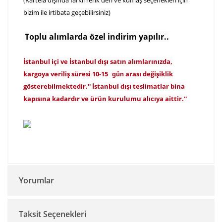
(
Kartela dışında farklı renk deri ve kumaş seçenekleri için
bizim ile irtibata geçebilirsiniz)
T
o
p
lu alımlarda özel indirim yapılır..
İstanbul içi ve İstanbul dışı satın alımlarınızda,
kargoya veriliş süresi 10-15
arası değişiklik
gün
gösterebilmektedir.'' İstanbul dışı teslimatlar bina
kapısına kadardır ve ürün kurulumu alıcıya aittir.''
Yorumlar
Taksit Seçenekleri
Bu ürüne ilk yorumu siz yapın!