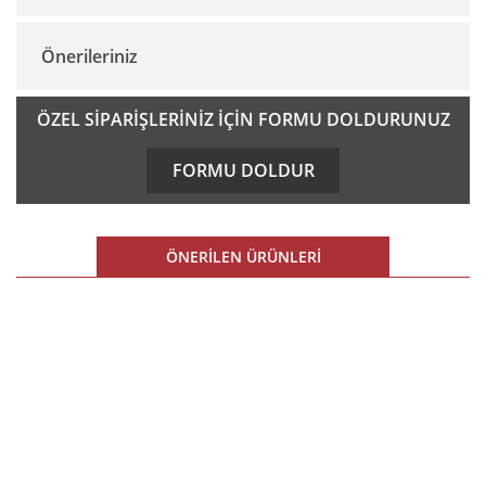
Önerileriniz
Yorum Yaz
Bu ürünün fiyat bilgisi, resim, ürün açıklamalarında ve diğer
ÖZEL SİPARİŞLERİNİZ İÇİN FORMU DOLDURUNUZ
konularda yetersiz gördüğünüz noktaları öneri formunu
kullanarak tarafımıza iletebilirsiniz.
FORMU DOLDUR
Görüş ve önerileriniz için teşekkür ederiz.
Ürün resmi kalitesiz, bozuk veya görüntülenemiyor.
ÖNERİLEN ÜRÜNLERİ
Ürün açıklamasında eksik bilgiler bulunuyor.
Ürün bilgilerinde hatalar bulunuyor.
%10 İNDİRİM
Ürün fiyatı diğer sitelerden daha pahalı.
E-BÜLTEN
Bu ürüne benzer farklı alternatifler olmalı.
E-Bülten listemize kaydolun,
size özel fırsatları ve kampanyaları kaçırmayın!