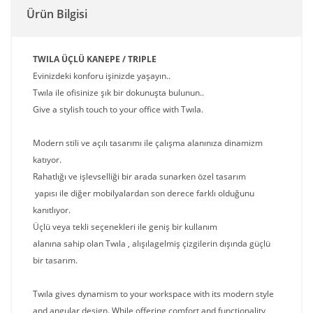
Ürün Bilgisi
TWILA ÜÇLÜ KANEPE / TRIPLE
Evinizdeki konforu işinizde yaşayın..
Twıla ile ofisinize şık bir dokunuşta bulunun..
Give a stylish touch to your office with Twıla.
Modern stili ve açılı tasarımı ile çalışma alanınıza dinamizm
katıyor.
Rahatlığı ve işlevselliği bir arada sunarken özel tasarım
yapısı ile diğer mobilyalardan son derece farklı olduğunu
kanıtlıyor.
Üçlü veya tekli seçenekleri ile geniş bir kullanım
alanına sahip olan Twıla , alışılagelmiş çizgilerin dışında güçlü
bir tasarım.
Twıla gives dynamism to your workspace with its modern style
and angular design. While offering comfort and functionality,