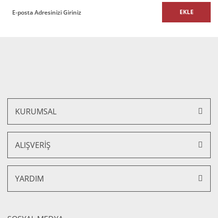
EKLE
Gönder
Twıla Tekli Ofis Büro Kanepesi
21.000,00 TL + KDV
18.900,00 TL + KDV
%10 İNDİRİM
KURUMSAL
ALIŞVERİŞ
YARDIM
Twıla 1 Ad. 3 lü, 2 Ad. Tekli Kanepe Takımı