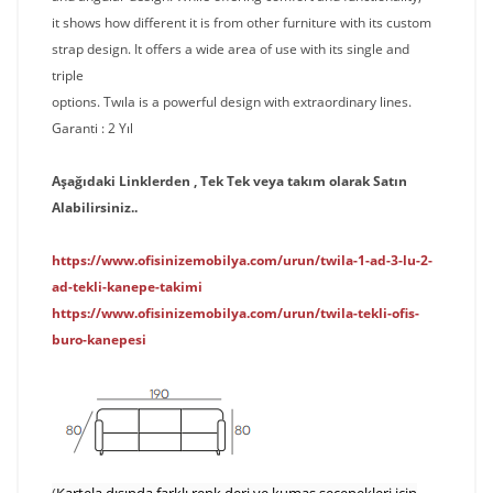
it shows how different it is from other furniture with its custom
strap design. It offers a wide area of ​​use with its single and
triple
options. Twıla is a powerful design with extraordinary lines.
Garanti : 2 Yıl
Aşağıdaki Linklerden , Tek Tek veya takım olarak Satın
Alabilirsiniz..
https://www.ofisinizemobilya.com/urun/twila-1-ad-3-lu-2-
ad-tekli-kanepe-takimi
https://www.ofisinizemobilya.com/urun/twila-tekli-ofis-
buro-kanepesi