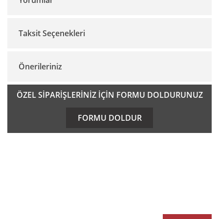
Taksit Seçenekleri
Bu ürüne ilk yorumu siz yapın!
Önerileriniz
Yorum Yaz
Bu ürünün fiyat bilgisi, resim, ürün açıklamalarında ve diğer
ÖZEL SİPARİŞLERİNİZ İÇİN FORMU DOLDURUNUZ
konularda yetersiz gördüğünüz noktaları öneri formunu
kullanarak tarafımıza iletebilirsiniz.
FORMU DOLDUR
Görüş ve önerileriniz için teşekkür ederiz.
Ürün resmi kalitesiz, bozuk veya görüntülenemiyor.
E-BÜLTEN
Ürün açıklamasında eksik bilgiler bulunuyor.
Ürün bilgilerinde hatalar bulunuyor.
E-Bülten listemize kaydolun,
size özel fırsatları ve kampanyaları kaçırmayın!
Ürün fiyatı diğer sitelerden daha pahalı.
Bu ürüne benzer farklı alternatifler olmalı.