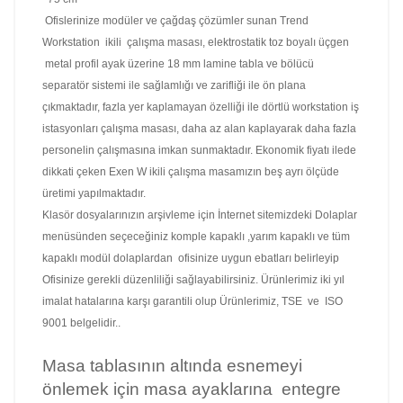
Ofislerinize modüler ve çağdaş çözümler sunan Trend
Workstation ikili çalışma masası, elektrostatik toz boyalı üçgen
metal profil ayak üzerine 18 mm lamine tabla ve bölücü
separatör sistemi ile sağlamlığı ve zarifliği ile ön plana
çıkmaktadır, fazla yer kaplamayan özelliği ile dörtlü workstation iş
istasyonları çalışma masası, daha az alan kaplayarak daha fazla
personelin çalışmasına imkan sunmaktadır. Ekonomik fiyatı ilede
dikkati çeken Exen W ikili çalışma masamızın beş ayrı ölçüde
üretimi yapılmaktadır.
Klasör dosyalarınızın arşivleme için
İnternet sitemizdeki Dolaplar
menüsünden seçeceğiniz komple kapaklı ,yarım kapaklı ve tüm
kapaklı modül dolaplardan ofisinize uygun ebatları belirleyip
Ofisinize gerekli düzenliliği sağlayabilirsiniz.
Ürünlerimiz iki yıl
imalat hatalarına karşı garantili olup
Ürünlerimiz, TSE ve ISO
9001 belgelidir..
Masa tablasının altında esnemeyi
önlemek için masa ayaklarına entegre