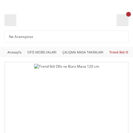
Anasayfa
OFİS MOBİLYALARI
ÇALIŞMA MASA TAKIMLARI
Trend İkili Ofi