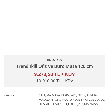
BDEQTY29
Trend İkili Ofis ve Büro Masa 120 cm
9.273,50 TL + KDV
10.910,00 TL + KDV
Kategori
ÇALIŞMA MASA TAKIMLARI
,
OFİS ÇALIŞMA
MASALARI
,
OFİS MOBİLYALARI FİYATLARI
,
UCUZ
OFİS MOBİLYALARI
,
ÇOKLU ÇALIŞMA MASASI