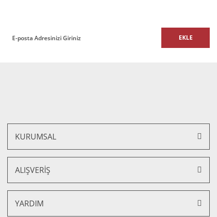
size özel fırsatları ve kampanyaları kaçırmayın!
EKLE
Steel İkili Ofis Büro Kanepe
Steel Üçlü Ofis Büro Kanepe
Gönder
25.000,00 TL + KDV
26.000,00 TL + KDV
22.500,00 TL + KDV
23.400,00 TL + KDV
%10 İNDİRİM
KURUMSAL
ALIŞVERİŞ
YARDIM