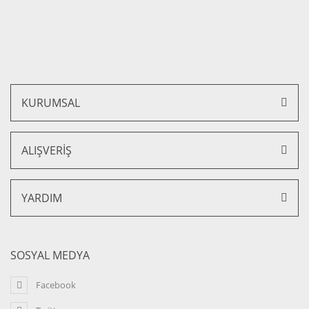
38.000,00 TL + KDV
19.600,00 TL + KDV
30.020,00 TL + KDV
15.484,00 TL + KDV
%21 İNDİRİM
KURUMSAL
ALIŞVERİŞ
Soft İkili Ofis Büro Kanepesi
YARDIM
34.000,00 TL + KDV
26.860,00 TL + KDV
%21 İNDİRİM
SOSYAL MEDYA
Facebook