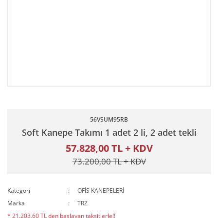
56VSUM95RB
Soft Kanepe Takımı 1 adet 2 li, 2 adet tekli
57.828,00 TL + KDV
73.200,00 TL + KDV
Kategori
OFİS KANEPELERİ
Marka
TRZ
* 21.203,60 TL den başlayan taksitlerle!!