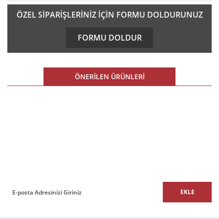
Bu ürünün fiyat bilgisi, resim, ürün açıklamalarında ve diğer
ÖZEL SİPARİŞLERİNİZ İÇİN FORMU DOLDURUNUZ
konularda yetersiz gördüğünüz noktaları öneri formunu
kullanarak tarafımıza iletebilirsiniz.
FORMU DOLDUR
Görüş ve önerileriniz için teşekkür ederiz.
Ürün resmi kalitesiz, bozuk veya görüntülenemiyor.
ÖNERİLEN ÜRÜNLERİ
Ürün açıklamasında eksik bilgiler bulunuyor.
Ürün bilgilerinde hatalar bulunuyor.
%21 İNDİRİM
%21 İNDİRİM
Ürün fiyatı diğer sitelerden daha pahalı.
E-BÜLTEN
Bu ürüne benzer farklı alternatifler olmalı.
E-Bülten listemize kaydolun,
size özel fırsatları ve kampanyaları kaçırmayın!
EKLE
Soft Üçlü Ofis Büro Kanepesi
Soft Tekli Ofis Büro Kanepesi
Gönder