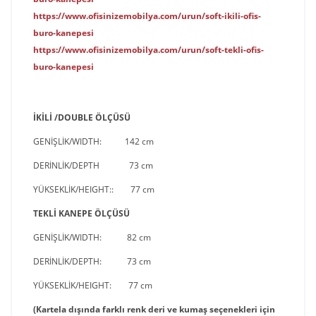
https://www.ofisinizemobilya.com/urun/soft-ikili-ofis-
buro-kanepesi
https://www.ofisinizemobilya.com/urun/soft-tekli-ofis-
buro-kanepesi
İKİLİ /DOUBLE ÖLÇÜSÜ
GENİŞLİK
/
WIDTH
:
142 cm
DERİNLİK/
DEPTH
73 cm
YÜKSEKLİK
/
HEIGHT
:
: 77 cm
TEKLİ KANEPE ÖLÇÜSÜ
GENİŞLİK/
WIDTH
: 82 cm
DERİNLİK/
DEPTH
: 73 cm
YÜKSEKLİK/
HEIGHT
: 77 cm
(Kartela dışında farklı renk deri ve kumaş seçenekleri için