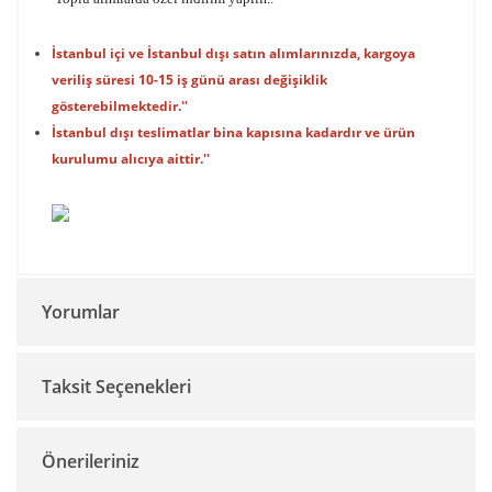
İstanbul içi ve İstanbul dışı satın alımlarınızda, kargoya
veriliş süresi 10-15 iş günü arası değişiklik
gösterebilmektedir.''
İstanbul dışı teslimatlar bina kapısına kadardır ve ürün
kurulumu alıcıya aittir.''
Yorumlar
Taksit Seçenekleri
Bu ürüne ilk yorumu siz yapın!
Önerileriniz
Yorum Yaz