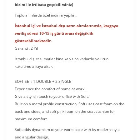
bizim ile irtibata geçebilirsiniz)
Toplu alımlarda özel indirim yapılır..
İstanbul içi ve İstanbul dışı satın alımlarınızda, kargoya
veriliş süresi 10-15 iş günü arası değişiklik
gösterebilmektedir.
Garanti : 2 Yıl
İstanbul dışı teslimatlar bina kapısına kadardır ve ürün
kurulumu alıcıya aittir.
SOFT SET: 1 DOUBLE + 2 SINGLE
Experience the comfort of home at work...
Give a stylish touch to your office with Soft.
Built on a metal profile construction, Soft uses cast foam on the
back and sides, and soft pink foam on the seat cushion for
maximum comfort.
Soft adds dynamism to your workspace with its modern style
and angular design.