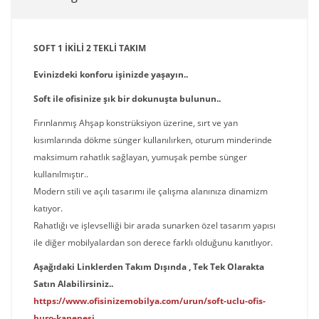
SOFT 1 İKİLİ 2 TEKLİ TAKIM
Evinizdeki konforu işinizde yaşayın..
Soft ile ofisinize şık bir dokunuşta bulunun..
Fırınlanmış Ahşap konstrüksiyon üzerine, sırt ve yan
kısımlarında dökme sünger kullanılırken, oturum minderinde
maksimum rahatlık sağlayan, yumuşak pembe sünger
kullanılmıştır..
Modern stili ve açılı tasarımı ile çalışma alanınıza dinamizm
katıyor.
Rahatlığı ve işlevselliği bir arada sunarken özel tasarım yapısı
ile diğer mobilyalardan son derece farklı olduğunu kanıtlıyor.
Aşağıdaki Linklerden Takım Dışında , Tek Tek Olarakta
Satın Alabilirsiniz..
https://www.ofisinizemobilya.com/urun/soft-uclu-ofis-
buro-kanepesi