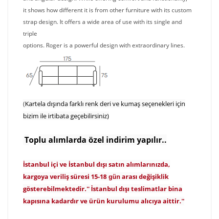
it shows how different it is from other furniture with its custom
strap design. It offers a wide area of ​​use with its single and
triple
options. Roger is a powerful design with extraordinary lines.
(
Kartela dışında farklı renk deri ve kumaş seçenekleri için
bizim ile irtibata geçebilirsiniz)
T
o
p
lu alımlarda özel indirim yapılır..
İstanbul içi ve İstanbul dışı satın alımlarınızda,
kargoya veriliş süresi 15-18
arası değişiklik
gün
gösterebilmektedir.'' İstanbul dışı teslimatlar bina
kapısına kadardır ve ürün kurulumu alıcıya aittir.''