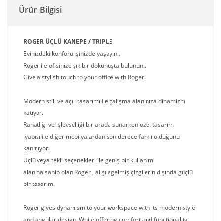
Ürün Bilgisi
ROGER ÜÇLÜ KANEPE / TRIPLE
Evinizdeki konforu işinizde yaşayın..
Roger ile ofisinize şık bir dokunuşta bulunun..
Give a stylish touch to your office with Roger.
Modern stili ve açılı tasarımı ile çalışma alanınıza dinamizm
katıyor.
Rahatlığı ve işlevselliği bir arada sunarken özel tasarım
yapısı ile diğer mobilyalardan son derece farklı olduğunu
kanıtlıyor.
Üçlü veya tekli seçenekleri ile geniş bir kullanım
alanına sahip olan Roger , alışılagelmiş çizgilerin dışında güçlü
bir tasarım.
Roger gives dynamism to your workspace with its modern style
and angular design. While offering comfort and functionality,