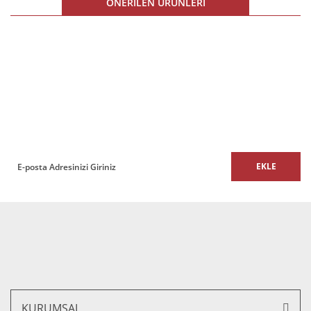
ÖNERİLEN ÜRÜNLERİ
Ürün açıklamasında eksik bilgiler bulunuyor.
Ürün bilgilerinde hatalar bulunuyor.
%10 İNDİRİM
Ürün fiyatı diğer sitelerden daha pahalı.
E-BÜLTEN
Bu ürüne benzer farklı alternatifler olmalı.
E-Bülten listemize kaydolun,
size özel fırsatları ve kampanyaları kaçırmayın!
EKLE
Gönder
Roger Tekli Ofis Büro Kanepesi
17.000,00 TL + KDV
15.300,00 TL + KDV
KURUMSAL