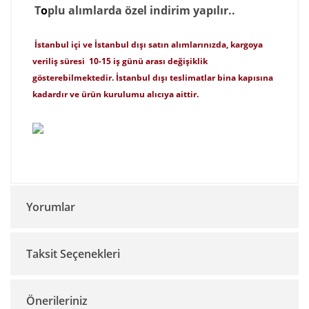
T
o
p
lu alımlarda özel indirim yapılır..
İstanbul içi ve İstanbul dışı satın alımlarınızda, kargoya
veriliş süresi
10-15
iş günü arası değişiklik
gösterebilmektedir. İstanbul dışı teslimatlar bina kapısına
kadardır ve ürün kurulumu alıcıya aittir.
Yorumlar
Taksit Seçenekleri
Bu ürüne ilk yorumu siz yapın!
Önerileriniz
Yorum Yaz