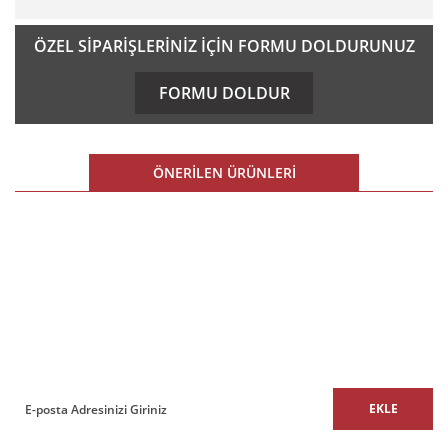
Bu ürünün fiyat bilgisi, resim, ürün açıklamalarında ve diğer
ÖZEL SİPARİŞLERİNİZ İÇİN FORMU DOLDURUNUZ
konularda yetersiz gördüğünüz noktaları öneri formunu
kullanarak tarafımıza iletebilirsiniz.
FORMU DOLDUR
Görüş ve önerileriniz için teşekkür ederiz.
Ürün resmi kalitesiz, bozuk veya görüntülenemiyor.
ÖNERİLEN ÜRÜNLERİ
Ürün açıklamasında eksik bilgiler bulunuyor.
Ürün bilgilerinde hatalar bulunuyor.
%16 İNDİRİM
Ürün fiyatı diğer sitelerden daha pahalı.
E-BÜLTEN
Bu ürüne benzer farklı alternatifler olmalı.
E-Bülten listemize kaydolun,
size özel fırsatları ve kampanyaları kaçırmayın!
EKLE
Gönder