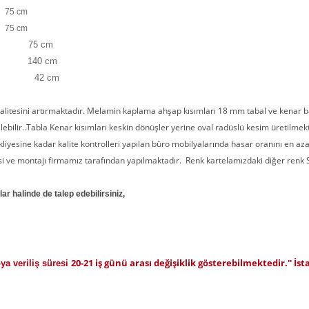
5 cm
5 cm
 75 cm
40 cm
42 cm
n kalitesini artırmaktadır. Melamin kaplama ahşap kısımları 18 mm tabal ve kenar b
edilebilir..Tabla Kenar kısımları keskin dönüşler yerine oval radüslü kesim üretilm
liyesine kadar kalite kontrolleri yapılan büro mobilyalarında hasar oranını en a
si ve montajı firmamız tarafından yapılmaktadır. Renk kartelamızdaki diğer renk Sipa
lar halinde de talep edebilirsiniz,
20-21 iş günü arası değişiklik gösterebilmektedir.'' İs
oya veriliş süresi