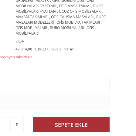
ÜRÜNLERİ
,
MODERN OFİS MOBİLYALARI
,
OFİS
MOBİLYALARI FİYATLARI
,
OFİS MASA TAKIMI
,
BÜRO
MOBİLYALARI FİYATLARI
,
UCUZ OFİS MOBİLYALARI
,
MAKAM TAKIMLARI
,
OFİS ÇALIŞMA MASALARI
,
BÜRO
MASALARI MODELLERİ
,
OFİS MOBİLYA TAKIMLARI
,
OFİS MOBİLYALARI
,
BÜRO MOBİLYALARI
,
OFİS
MOBİLYALARI
EKSN
47.614,88 TL (%3,00 havale indirimi)
aşlayan taksitlerle!!
SEPETE EKLE