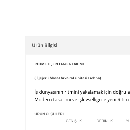
Ürün Bilgisi
RİTİM ETEJERLİ MASA TAKIMI
( Ejejerli Masa+Arka raf ünitesi+sehpa)
İş dünyasının ritmini yakalamak için doğru a
Modern tasarımı ve işlevselliği ile yeni Rit
ÜRÜN ÖLÇÜLERİ
GENİŞLİK DERİNLİK YÜKS