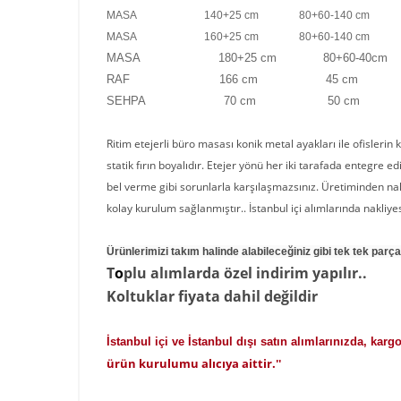
MASA 140+25 cm 80+60-140 cm 7
MASA 160+25 cm 80+60-140 cm 7
MASA 180+25 cm 80+60-40cm
RAF 166 cm 45 cm 1
SEHPA 70 cm 50 cm 
Ritim etejerli büro masası konik metal ayakları ile ofisleri
statik fırın boyalıdır. Etejer yönü her iki tarafada entegre 
bel verme gibi sorunlarla karşılaşmazsınız. Üretiminden nak
kolay kurulum sağlanmıştır.. İstanbul içi alımlarında nakliye
Ürünlerimizi takım halinde alabileceğiniz gibi tek tek parça
T
o
p
lu alımlarda özel indirim yapılır..
Koltuklar fiyata dahil değildir
İstanbul içi ve İstanbul dışı satın alımlarınızda, karg
ürün kurulumu alıcıya aittir.''