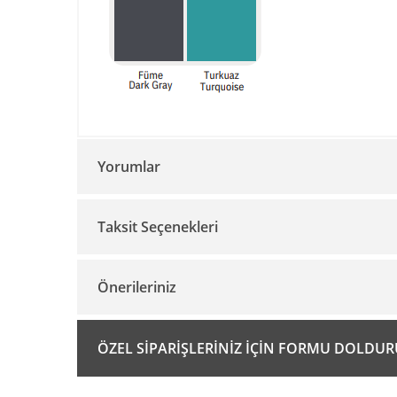
Yorumlar
Taksit Seçenekleri
Önerileriniz
Bu ürünün fiyat bilgisi, resim, ürün açıklamalarında ve 
ÖZEL SİPARİŞLERİNİZ İÇİN FORMU DOLDU
Görüş ve önerileriniz için teşekkür ederiz.