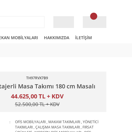
EKAN MOBİLYALARI
HAKKIMIZDA
İLETİŞİM
TH97RVX7B9
tajerli Masa Takımı 180 cm Masalı
44.625,00 TL + KDV
52.500,00 TL + KDV
OFİS MOBİLYALARI
,
MAKAM TAKIMLARI
,
YÖNETİCİ
TAKIMLARI
,
ÇALIŞMA MASA TAKIMLARI
,
FIRSAT