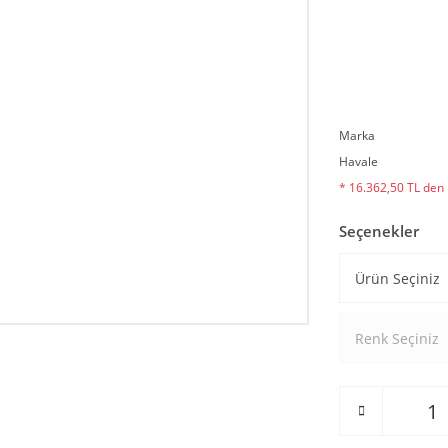
Marka
Havale
* 16.362,50 TL den b
Seçenekler