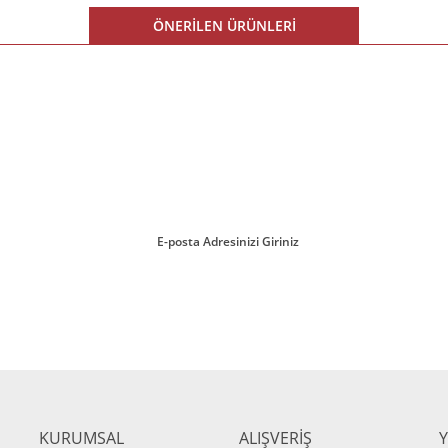
ÖNERİLEN ÜRÜNLERİ
%15 İNDİRİM
ırmayın!
Gönder
KURUMSAL
ALIŞVERİŞ