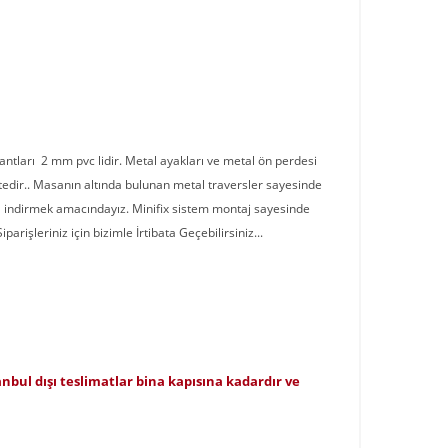
antları 2 mm pvc lidir. Metal ayakları ve metal ön perdesi
ektedir.. Masanın altında bulunan metal traversler sayesinde
za indirmek amacındayız. Minifix sistem montaj sayesinde
rişleriniz için bizimle İrtibata Geçebilirsiniz...
tanbul dışı teslimatlar bina kapısına kadardır ve