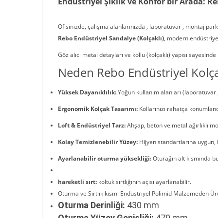
Endüstriyel Şıklık ve Konfor bir Arada: R
Ofisinizde, çalışma alanlarınızda , laboratuvar , montaj p
Rebo Endüstriyel Sandalye (Kolçaklı)
, modern endüstriyel
Göz alıcı metal detayları ve kollu (kolçaklı) yapısı sayesin
Neden Rebo Endüstriyel Kolça
Yüksek Dayanıklılık:
Yoğun kullanım alanları (laboratuvar , 
Ergonomik Kolçak Tasarımı:
Kollarınızı rahatça konumland
Loft & Endüstriyel Tarz:
Ahşap, beton ve metal ağırlıklı 
Kolay Temizlenebilir Yüzey:
Hijyen standartlarına uygun, b
Ayarlanabilir oturma yüksekliği:
Oturağın alt kısmında b
hareketli sırt:
koltuk sırtlığının açısı ayarlanabilir.
Oturma ve Sırtlık kısmı Endüstriyel Polimid Malzemeden Üre
Oturma Derinliği:
430 mm
Oturma Yüzey Genişliği:
470 mm