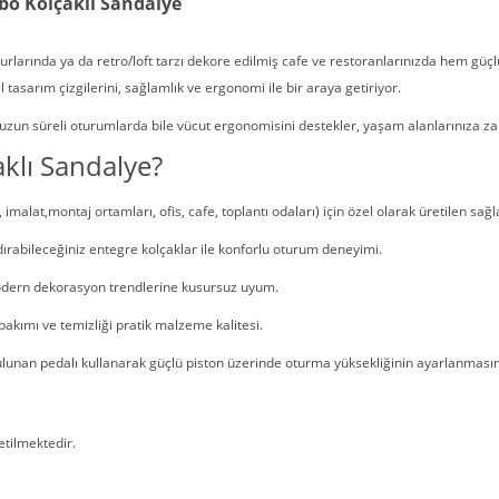
ebo Kolçaklı Sandalye
arkurlarında ya da retro/loft tarzı dekore edilmiş cafe ve restoranlarınızda hem
 tasarım çizgilerini, sağlamlık ve ergonomi ile bir araya getiriyor.
de uzun süreli oturumlarda bile vücut ergonomisini destekler, yaşam alanlarınıza z
klı Sandalye?
imalat,montaj ortamları, ofis, cafe, toplantı odaları) için özel olarak üretilen sa
ırabileceğiniz entegre kolçaklar ile konforlu oturum deneyimi.
modern dekorasyon trendlerine kusursuz uyum.
akımı ve temizliği pratik malzeme kalitesi.
ulunan pedalı kullanarak güçlü piston üzerinde oturma yüksekliğinin ayarlanmasın
tilmektedir.