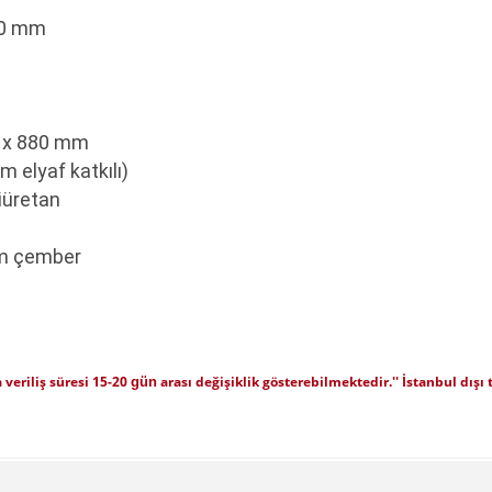
0 mm
 x 880 mm
 elyaf katkılı)
iüretan
m çember
 veriliş süresi 15-20
arası değişiklik gösterebilmektedir.'' İstanbul dış
gün