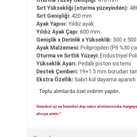
Sırt Yüksekliği (oturma yüzeyinden):
48
Sırt Genişliği:
420 mm
Ayak Yapısı:
Yıldız ayak
Yıldız Ayak Çapı:
600 mm
Genişlik x Derinlik x Yükseklik:
500 x 500
Ayak Malzemesi:
Polipropilen (P6 %30 cam
Oturma ve Sırtlık Yüzeyi:
Endüstriyel Pol
Yükseklik Ayarı:
Pedallı piston sistemi
Destek Çemberi:
19×1.5 mm borudan ta
Ekstra Özellik:
Sabit kol dayama aparatı
Toplu alımlarda özel indirim yapılır.
İstanbul içi ve İstanbul dışı satın alımlarınızda, kargoya
alıcıya aittir.''