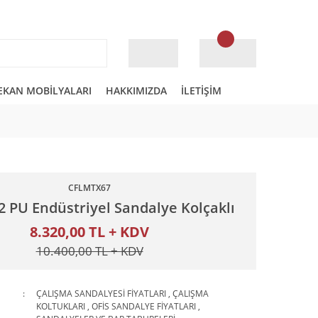
EKAN MOBİLYALARI
HAKKIMIZDA
İLETİŞİM
CFLMTX67
2 PU Endüstriyel Sandalye Kolçaklı
8.320,00 TL + KDV
10.400,00 TL + KDV
ÇALIŞMA SANDALYESİ FİYATLARI
,
ÇALIŞMA
KOLTUKLARI
,
OFİS SANDALYE FİYATLARI
,