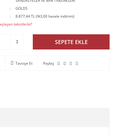
SANDALYELER VE BAR TABURELERİ
GOLDS
8.877,44 TL (%3,00 havale indirimi)
şlayan taksitlerle!!
SEPETE EKLE
Tavsiye Et
Paylaş