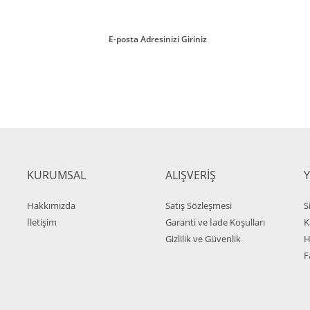
ırmayın!
Gönder
KURUMSAL
ALIŞVERİŞ
Rebo 530 PU Çemberli Endüstriyel Sandalye
Hakkımızda
Satış Sözleşmesi
S
11.700,00 TL + KDV
İletişim
Garanti ve İade Koşulları
K
9.594,00 TL + KDV
Gizlilik ve Güvenlik
H
F