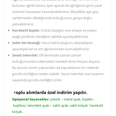
bulunan
ağırlık basınç ayar aparatı ile ağırlığınıza göre yatar
sisteme hassasiyet kazandırabilirsiniz. Böylelikle aşırı güç
sarfetmeden dilediğinizde koltuğunuzu geriye doğru
yatırabilirsiniz.
Hareketli başlık:
Koltuk başlığını öne arkaya ve yukarı
aşağı yönlerde istediğiniz şekilde ayarlayabilirsiniz.
Sabit bel desteği:
Vücut bel boşluğunu destekleyen
aparatıyla bel ve sırt ağrılarınızdan kurtulabilirsiniz.
Sessiz tekerlek:
Ofislerimizde zaman zaman
koltuğumuzdan kalkmadan hareket etme ihtiyacı duyarız.
Bu durum zemin yapısından da kaynaklanan bir nedenle
gürültü kirliliğine neden olabilir. Sessiz tekerlek özel tasarımı
sayesinde gürültü kirliliğini önler.
o
plu alımlarda özel indirim yapılır.
T
Opsiyonel Seçenekler:
plastik – metal ayak, başlıklı –
başlıksız, tekerlekli ayak – sabit ayak, sabit kolçak- hareketli
kolçak .