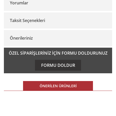
Yorumlar
Taksit Seçenekleri
Bu ürüne ilk yorumu siz yapın!
Önerileriniz
Yorum Yaz
Bu ürünün fiyat bilgisi, resim, ürün açıklamalarında ve diğer
ÖZEL SİPARİŞLERİNİZ İÇİN FORMU DOLDURUNUZ
konularda yetersiz gördüğünüz noktaları öneri formunu
kullanarak tarafımıza iletebilirsiniz.
FORMU DOLDUR
Görüş ve önerileriniz için teşekkür ederiz.
Ürün resmi kalitesiz, bozuk veya görüntülenemiyor.
ÖNERİLEN ÜRÜNLERİ
Ürün açıklamasında eksik bilgiler bulunuyor.
Ürün bilgilerinde hatalar bulunuyor.
%15 İNDİRİM
Ürün fiyatı diğer sitelerden daha pahalı.