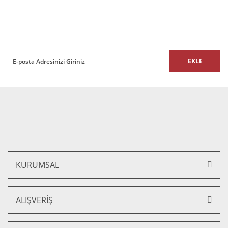
E-BÜLTEN
Bu ürüne benzer farklı alternatifler olmalı.
E-Bülten listemize kaydolun,
size özel fırsatları ve kampanyaları kaçırmayın!
EKLE
Gönder
Quatro 000 T Ofis ve Büro Müdür Koltuk
9.000,00 TL + KDV
7.650,00 TL + KDV
%15 İNDİRİM
KURUMSAL
ALIŞVERİŞ