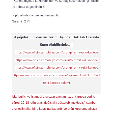
(
Kartela dışında farklı renk deri ve kumaş seçenekleri için bizim
ile irtibata geçebilirsiniz)
To
p
lu alımlarda özel indirim yapılır..
Garanti : 2 Yıl
Aşağıdaki Linklerden Takım Dışında , Tek Tek Olarakta
Satın Alabilirsiniz..
https://www.ofisinizemobilya.com/urun/piramit-uclu-kanepe
https://www.ofisinizemobilya.com/urun/piramit-ikili-kanepe
https://www.ofisinizemobilya.com/urun/piramit-tekli-kanepe
https://www.ofisinizemobilya.com/urun/pyramit-1-ad-3-lu-2-ad-
tekli-kanepe-takimi
İstanbul içi ve İstanbul dışı satın alımlarınızda, kargoya veriliş
süresi 15-18 gün arası değişiklik gösterebilmektedir.'' İstanbul
dışı teslimatlar bina kapısına kadardır ve ürün kurulumu alıcıya