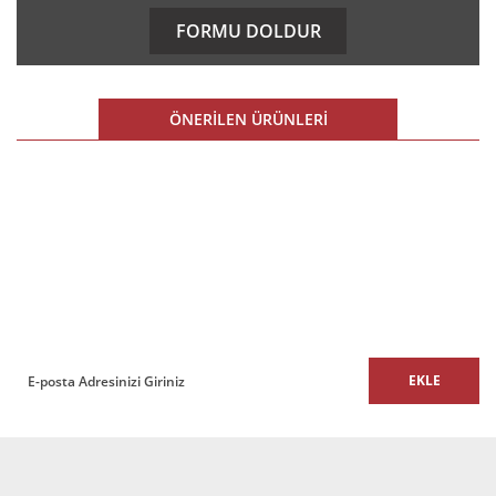
kullanarak tarafımıza iletebilirsiniz.
FORMU DOLDUR
Görüş ve önerileriniz için teşekkür ederiz.
Ürün resmi kalitesiz, bozuk veya görüntülenemiyor.
ÖNERİLEN ÜRÜNLERİ
Ürün açıklamasında eksik bilgiler bulunuyor.
Ürün bilgilerinde hatalar bulunuyor.
%10 İNDİRİM
Ürün fiyatı diğer sitelerden daha pahalı.
E-BÜLTEN
Bu ürüne benzer farklı alternatifler olmalı.
E-Bülten listemize kaydolun,
size özel fırsatları ve kampanyaları kaçırmayın!
EKLE
Gönder
Pyramit Tekli Ofis ve Büro Kanepe
16.000,00 TL + KDV