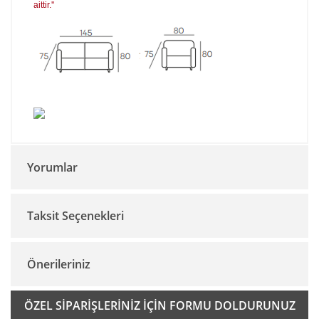
aittir.''
Yorumlar
Taksit Seçenekleri
Bu ürüne ilk yorumu siz yapın!
Önerileriniz
Yorum Yaz
Bu ürünün fiyat bilgisi, resim, ürün açıklamalarında ve diğer
ÖZEL SİPARİŞLERİNİZ İÇİN FORMU DOLDURUNUZ
konularda yetersiz gördüğünüz noktaları öneri formunu