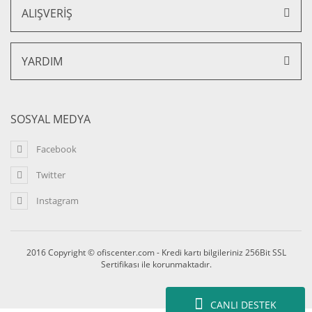
ALIŞVERİŞ
YARDIM
SOSYAL MEDYA
Facebook
Punto Ofis ve Büro Çalışma Koltuk Plastik Konik Ayak
Twitter
6.226,00 TL + KDV
Instagram
5.229,84 TL + KDV
%16 İNDİRİM
2016 Copyright © ofiscenter.com - Kredi kartı bilgileriniz 256Bit SSL
Sertifikası ile korunmaktadır.
CANLI DESTEK