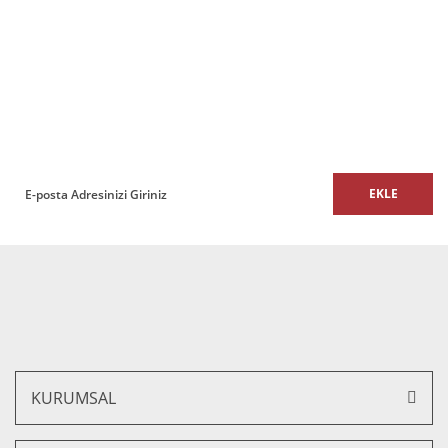
Ürün bilgilerinde hatalar bulunuyor.
%16 İNDİRİM
Ürün fiyatı diğer sitelerden daha pahalı.
E-BÜLTEN
Bu ürüne benzer farklı alternatifler olmalı.
E-Bülten listemize kaydolun,
size özel fırsatları ve kampanyaları kaçırmayın!
EKLE
Gönder
Punto Ofis ve Büro Çalışma Koltuk
6.688,00 TL + KDV
5.617,92 TL + KDV
%16 İNDİRİM
KURUMSAL