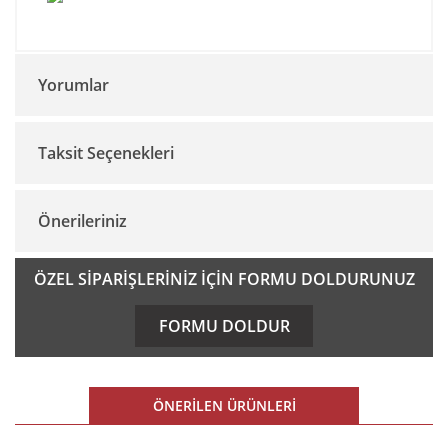
Yorumlar
Taksit Seçenekleri
Bu ürüne ilk yorumu siz yapın!
Önerileriniz
Yorum Yaz
Bu ürünün fiyat bilgisi, resim, ürün açıklamalarında ve diğer
ÖZEL SİPARİŞLERİNİZ İÇİN FORMU DOLDURUNUZ
konularda yetersiz gördüğünüz noktaları öneri formunu
kullanarak tarafımıza iletebilirsiniz.
FORMU DOLDUR
Görüş ve önerileriniz için teşekkür ederiz.
Ürün resmi kalitesiz, bozuk veya görüntülenemiyor.
ÖNERİLEN ÜRÜNLERİ
Ürün açıklamasında eksik bilgiler bulunuyor.