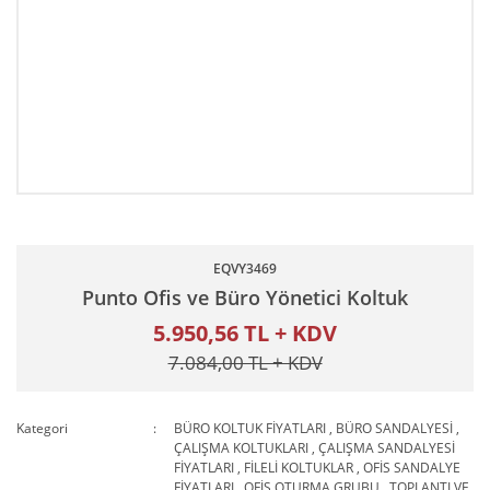
EQVY3469
Punto Ofis ve Büro Yönetici Koltuk
5.950,56 TL + KDV
7.084,00 TL + KDV
Kategori
BÜRO KOLTUK FİYATLARI
,
BÜRO SANDALYESİ
,
ÇALIŞMA KOLTUKLARI
,
ÇALIŞMA SANDALYESİ
FİYATLARI
,
FİLELİ KOLTUKLAR
,
OFİS SANDALYE
FİYATLARI
,
OFİS OTURMA GRUBU
,
TOPLANTI VE