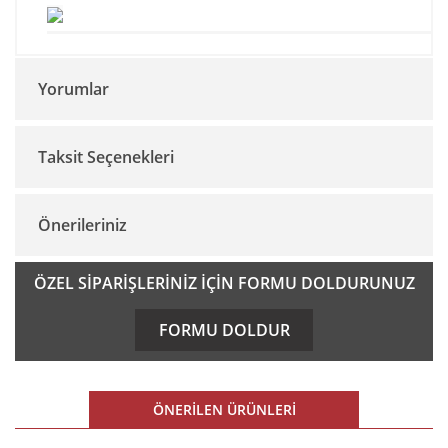
Yorumlar
Taksit Seçenekleri
Bu ürüne ilk yorumu siz yapın!
Önerileriniz
Yorum Yaz
Bu ürünün fiyat bilgisi, resim, ürün açıklamalarında ve diğer
ÖZEL SİPARİŞLERİNİZ İÇİN FORMU DOLDURUNUZ
konularda yetersiz gördüğünüz noktaları öneri formunu
kullanarak tarafımıza iletebilirsiniz.
FORMU DOLDUR
Görüş ve önerileriniz için teşekkür ederiz.
Ürün resmi kalitesiz, bozuk veya görüntülenemiyor.
ÖNERİLEN ÜRÜNLERİ
Ürün açıklamasında eksik bilgiler bulunuyor.