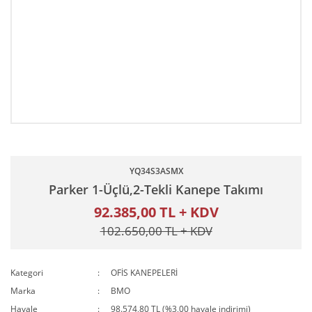
YQ34S3ASMX
Parker 1-Üçlü,2-Tekli Kanepe Takımı
92.385,00 TL + KDV
102.650,00 TL + KDV
Kategori
OFİS KANEPELERİ
Marka
BMO
Havale
98.574,80 TL (%3,00 havale indirimi)