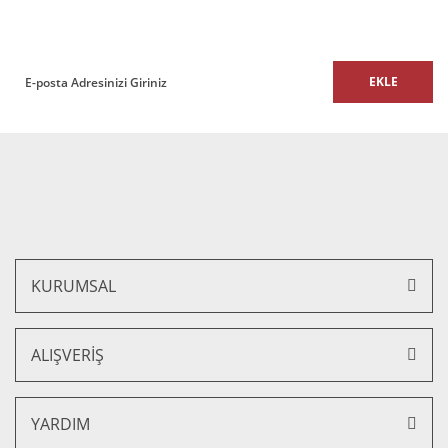
E-Bülten listemize kaydolun,
size özel fırsatları ve kampanyaları kaçırmayın!
EKLE
Gönder
Parker Tekli Ofis ve Büro Kanepe
26.050,00 TL + KDV
23.445,00 TL + KDV
%10 İNDİRİM
KURUMSAL
ALIŞVERİŞ
YARDIM
Parker İkili Ofis ve Büro Kanepesi