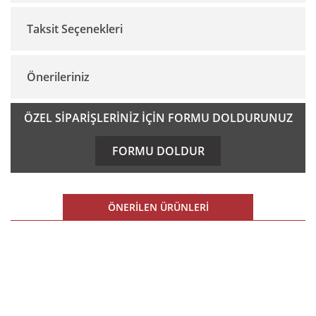
Taksit Seçenekleri
Bu ürüne ilk yorumu siz yapın!
Önerileriniz
Yorum Yaz
Bu ürünün fiyat bilgisi, resim, ürün açıklamalarında ve diğer
ÖZEL SİPARİŞLERİNİZ İÇİN FORMU DOLDURUNUZ
konularda yetersiz gördüğünüz noktaları öneri formunu
kullanarak tarafımıza iletebilirsiniz.
FORMU DOLDUR
Görüş ve önerileriniz için teşekkür ederiz.
Ürün resmi kalitesiz, bozuk veya görüntülenemiyor.
ÖNERİLEN ÜRÜNLERİ
Ürün açıklamasında eksik bilgiler bulunuyor.
Ürün bilgilerinde hatalar bulunuyor.
%10 İNDİRİM
Ürün fiyatı diğer sitelerden daha pahalı.
E-BÜLTEN
Bu ürüne benzer farklı alternatifler olmalı.