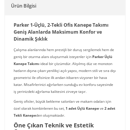
Ürün Bilgisi
Parker 1-Üçlü, 2-Tekli Ofis Kanepe Takımı
Geniş Alanlarda Maksimum Konfor ve
Dinamik Şıklık
Çalışma alanlarında hem prestijli bir duruş sergilemek hem de
geniş bir oturma alanı oluşturmak isteyenler için
Parker Üçlü
Kanepe Takımı
ideal bir çözümdür. Alışılmış düz ve monoton
hatların dışına çıkan yenilikçi açılı yapısı, modern stili ve sıra dışı
geometrisi ile ofisinize ilk andan itibaren vizyoner bir hava
katar. Misafirlerinizi ağırlarken sunduğu ev konforu sayesinde
iş yerinizdeki ağırlama kalitesini zirveye taşır.
Geniş ofisler, büyük bekleme salonları ve makam odaları için
özel olarak kombinlenen bu set,
1 adet Üçlü Kanepe
ve
2 adet
Tekli Kanepe
den oluşmaktadır.
Öne Çıkan Teknik ve Estetik