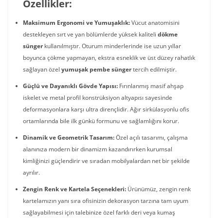
Özellikler:
Maksimum Ergonomi ve Yumuşaklık:
Vücut anatomisini
destekleyen sırt ve yan bölümlerde yüksek kaliteli
dökme
sünger
kullanılmıştır. Oturum minderlerinde ise uzun yıllar
boyunca çökme yapmayan, ekstra esneklik ve üst düzey rahatlık
sağlayan özel
yumuşak pembe sünger
tercih edilmiştir.
Güçlü ve Dayanıklı Gövde Yapısı:
Fırınlanmış masif ahşap
iskelet ve metal profil konstrüksiyon altyapısı sayesinde
deformasyonlara karşı ultra dirençlidir. Ağır sirkülasyonlu ofis
ortamlarında bile ilk günkü formunu ve sağlamlığını korur.
Dinamik ve Geometrik Tasarım:
Özel açılı tasarımı, çalışma
alanınıza modern bir dinamizm kazandırırken kurumsal
kimliğinizi güçlendirir ve sıradan mobilyalardan net bir şekilde
ayrılır.
Zengin Renk ve Kartela Seçenekleri:
Ürünümüz, zengin renk
kartelamızın yanı sıra ofisinizin dekorasyon tarzına tam uyum
sağlayabilmesi için talebinize özel farklı deri veya kumaş