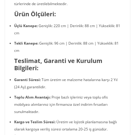
türlerinde de üretilebilmektedir.
Ürün Ölçüleri:
Üçlü Kanepe:
Genişlik: 220 cm | Derinlik: 88 cm | Yükseklik: 81
cm
Tekli Kanepe:
Genişlik: 96 cm | Derinlik: 88 cm | Yükseklik: 81
cm
Teslimat, Garanti ve Kurulum
Bilgileri:
Garanti Süresi:
Tüm üretim ve malzeme hatalarına karşı 2 Yıl
(24 Ay) garantilidir.
Toplu Alım Avantajı:
Proje bazlı işleriniz veya toplu ofis
mobilyası alımlarınız için firmanıza özel indirim fırsatları
sunulmaktadır.
Kargo ve Teslim Süresi:
Üretim ve lojistik planlamasına bağlı
olarak kargoya veriliş süresi ortalama 20-25 iş günüdür.