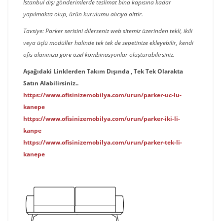
İstanbul dışı gönderimlerde teslimat bina kapısına kadar
yapılmakta olup, ürün kurulumu alıcıya aittir.
Tavsiye: Parker serisini dilerseniz web sitemiz üzerinden tekli, ikili
veya üçlü modüller halinde tek tek de sepetinize ekleyebilir, kendi
ofis alanınıza göre özel kombinasyonlar oluşturabilirsiniz.
Aşağıdaki Linklerden Takım Dışında , Tek Tek Olarakta
Satın Alabilirsiniz..
https://www.ofisinizemobilya.com/urun/parker-uc-lu-
kanepe
https://www.ofisinizemobilya.com/urun/parker-iki-li-
kanpe
https://www.ofisinizemobilya.com/urun/parker-tek-li-
kanepe