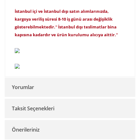
İstanbul içi ve İstanbul dışı satın alımlarınızda,
kargoya veriliş süresi 8-10 iş günü arası değişiklik
gösterebilmektedir.'' İstanbul dışı teslimatlar bina
kapısına kadardır ve ürün kurulumu alıcıya aittir.''
Yorumlar
Taksit Seçenekleri
Bu ürüne ilk yorumu siz yapın!
Önerileriniz
Yorum Yaz