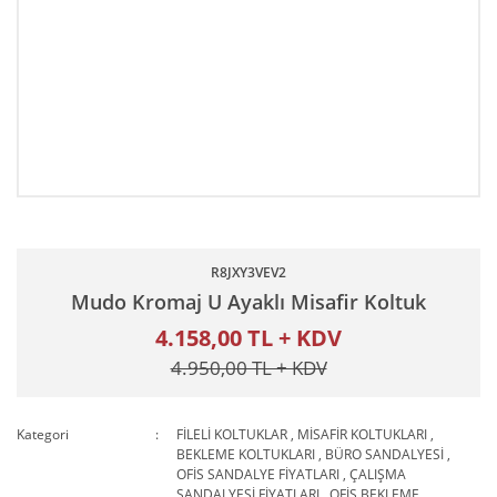
R8JXY3VEV2
Mudo Kromaj U Ayaklı Misafir Koltuk
4.158,00 TL + KDV
4.950,00 TL + KDV
Kategori
FİLELİ KOLTUKLAR
,
MİSAFİR KOLTUKLARI
,
BEKLEME KOLTUKLARI
,
BÜRO SANDALYESİ
,
OFİS SANDALYE FİYATLARI
,
ÇALIŞMA
SANDALYESİ FİYATLARI
,
OFİS BEKLEME