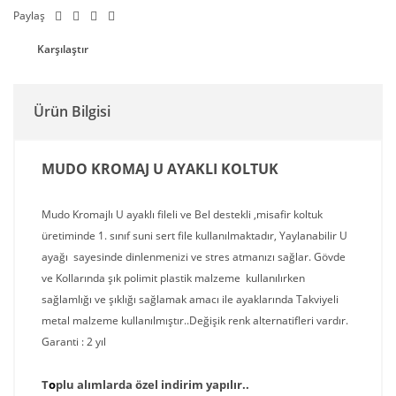
Paylaş
Karşılaştır
Ürün Bilgisi
MUDO KROMAJ U AYAKLI KOLTUK
Mudo Kromajlı U ayaklı fileli ve Bel destekli ,misafir koltuk
üretiminde 1. sınıf suni sert file kullanılmaktadır, Yaylanabilir U
ayağı sayesinde dinlenmenizi ve stres atmanızı sağlar. Gövde
ve Kollarında şık polimit plastik malzeme kullanılırken
sağlamlığı ve şıklığı sağlamak amacı ile ayaklarında Takviyeli
metal malzeme kullanılmıştır..Değişik renk alternatifleri vardır.
Garanti : 2 yıl
T
o
p
lu alımlarda özel indirim yapılır..