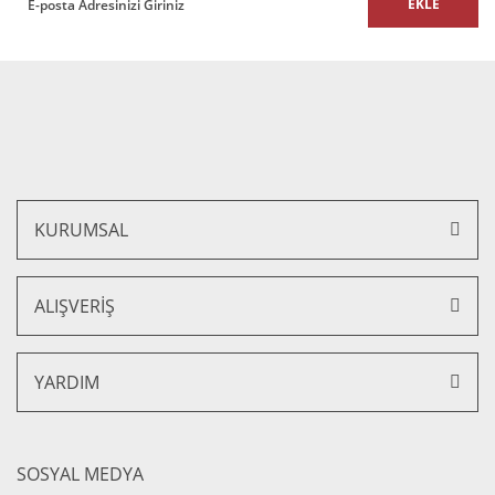
EKLE
Gönder
Mira Big Ofis Büro Toplantı Masası 350 cm
27.830,00 TL + KDV
25.047,00 TL + KDV
KURUMSAL
ALIŞVERİŞ
YARDIM
SOSYAL MEDYA