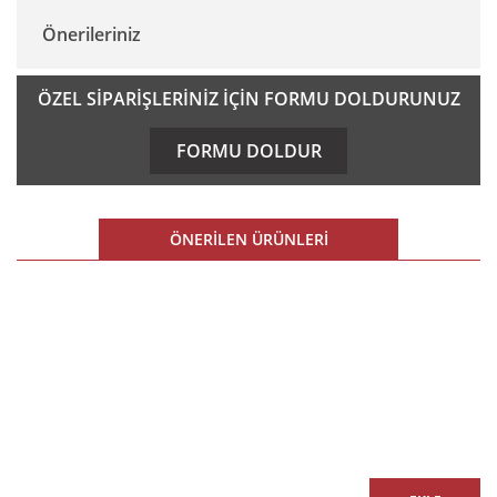
Önerileriniz
Yorum Yaz
Bu ürünün fiyat bilgisi, resim, ürün açıklamalarında ve diğer
ÖZEL SİPARİŞLERİNİZ İÇİN FORMU DOLDURUNUZ
konularda yetersiz gördüğünüz noktaları öneri formunu
kullanarak tarafımıza iletebilirsiniz.
FORMU DOLDUR
Görüş ve önerileriniz için teşekkür ederiz.
Ürün resmi kalitesiz, bozuk veya görüntülenemiyor.
ÖNERİLEN ÜRÜNLERİ
Ürün açıklamasında eksik bilgiler bulunuyor.
Ürün bilgilerinde hatalar bulunuyor.
%10 İNDİRİM
Ürün fiyatı diğer sitelerden daha pahalı.
E-BÜLTEN
Bu ürüne benzer farklı alternatifler olmalı.
E-Bülten listemize kaydolun,
size özel fırsatları ve kampanyaları kaçırmayın!