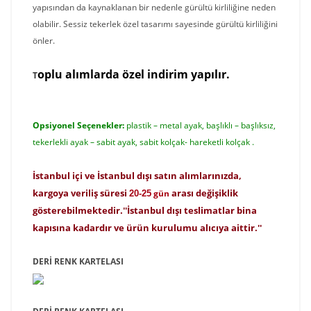
yapısından da kaynaklanan bir nedenle gürültü kirliliğine neden
olabilir. Sessiz tekerlek özel tasarımı sayesinde gürültü kirliliğini
önler.
o
plu alımlarda özel indirim yapılır.
T
Opsiyonel Seçenekler:
plastik – metal ayak, başlıklı – başlıksız,
tekerlekli ayak – sabit ayak, sabit kolçak- hareketli kolçak .
İstanbul içi ve İstanbul dışı satın alımlarınızda,
kargoya veriliş süresi
arası değişiklik
gün
20-25
gösterebilmektedir.''
İstanbul dışı teslimatlar bina
kapısına kadardır ve ürün kurulumu alıcıya aittir.''
DERİ RENK KARTELASI