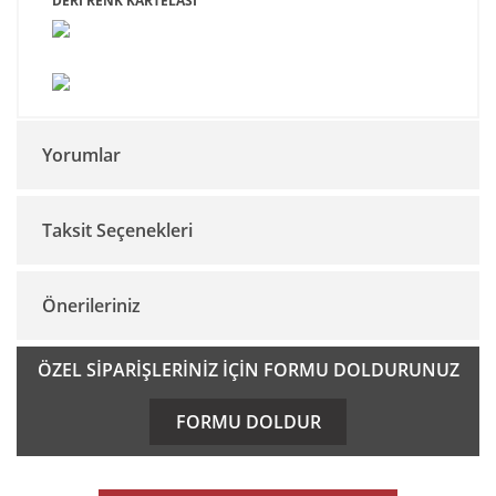
DERİ RENK KARTELASI
Yorumlar
Taksit Seçenekleri
Bu ürüne ilk yorumu siz yapın!
Önerileriniz
Yorum Yaz
Bu ürünün fiyat bilgisi, resim, ürün açıklamalarında ve diğer
ÖZEL SİPARİŞLERİNİZ İÇİN FORMU DOLDURUNUZ
konularda yetersiz gördüğünüz noktaları öneri formunu
kullanarak tarafımıza iletebilirsiniz.
FORMU DOLDUR
Görüş ve önerileriniz için teşekkür ederiz.