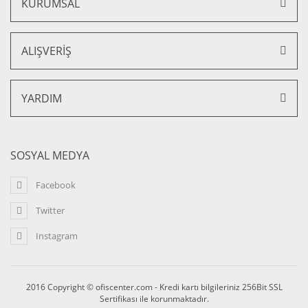
8.415,00 TL + KDV
KURUMSAL
%15 İNDİRİM
ALIŞVERİŞ
YARDIM
SOSYAL MEDYA
Facebook
Twitter
Instagram
Merkür 100T Ofis ve Büro Şef&Toplantı Koltuk Sabit Kol
2016 Copyright © ofiscenter.com - Kredi kartı bilgileriniz 256Bit SSL
9.500,00 TL + KDV
Sertifikası ile korunmaktadır.