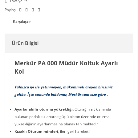
Tavsiye Et
Paylaş
Karşılaştır
Ürün Bilgisi
Merkür PA 000 Müdür Koltuk Ayarlı
Kol
Yalnızca iyi ile yetinmeyen, mükemmeli arayan birisiniz
galiba. İşte sonunda buldunuz, Merkür tam size göre .
Ayarlanabilir oturma yüksekliği:
Oturağın alt kısmında
bulunan pedalı kullanarak güçlü piston üzerinde oturma
yüksekliğinin ayarlanmasına olanak tanımaktadır
Kızaklı Oturum minderi,
ileri geri hareketli