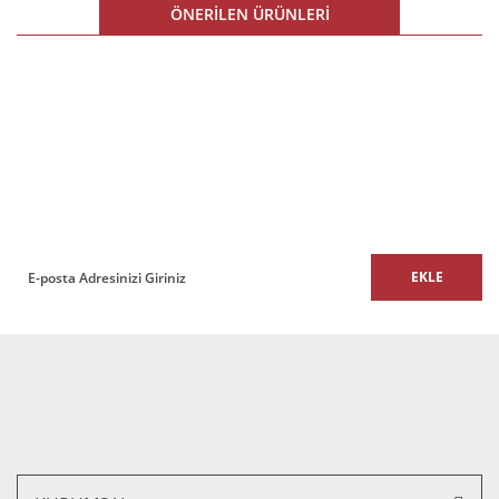
Ürün resmi kalitesiz, bozuk veya görüntülenemiyor.
ÖNERİLEN ÜRÜNLERİ
Ürün açıklamasında eksik bilgiler bulunuyor.
Ürün bilgilerinde hatalar bulunuyor.
%15 İNDİRİM
Ürün fiyatı diğer sitelerden daha pahalı.
E-BÜLTEN
Bu ürüne benzer farklı alternatifler olmalı.
E-Bülten listemize kaydolun,
size özel fırsatları ve kampanyaları kaçırmayın!
EKLE
Gönder
Merkür 000T Ofis ve Büro Müdür Koltuk Sabit Kol
9.900,00 TL + KDV