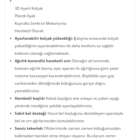
3D Ayarlı Kolçak
Plastik Ayak
Kuyruklu Senkron Mekanizma
Hareketli Oturak
Ayarlanabilir kolçak yüksekliği: Ç
alışma esnasında kolçak
yüksekliğinin ayarlanabilmesi ile daha konforlu ve sağlıklı
kullanım olanağı sağlamaktadır.
Ağırlık kontrollü hareketli sırt:
Oturağın alt kısmında
bulunan
ağırlık basınç ayar aparatı ile ağırlığınıza göre yatar
sisteme hassasiyet kazandırabilirsiniz. Böylelikle aşırı güç
sarfetmeden dilediğinizde koltuğunuzu geriye doğru
yatırabilirsiniz.
Hareketli başlık:
Koltuk başlığını öne arkaya ve yukarı aşağı
yönlerde istediğiniz şekilde ayarlayabilirsiniz.
Sabit bel desteği:
Vücut bel boşluğunu destekleyen aparatıyla
bel ve sırt ağrılarınızdan kurtulabilirsiniz.
Sessiz tekerlek:
Ofislerimizde zaman zaman koltuğumuzdan
kalkmadan hareket etme ihtiyacı duyarız. Bu durum zemin