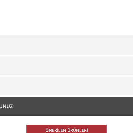
Bu ürüne ilk yorumu siz yapın!
Yorum Yaz
diğer konularda yetersiz gördüğünüz noktaları öneri formunu kullanarak tarafım
RUNUZ
ÖNERİLEN ÜRÜNLERİ