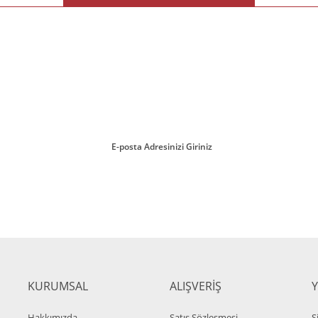
İM
ırmayın!
Gönder
s ve Büro İkili Kanepe
L + KDV
0 TL + KDV
KURUMSAL
ALIŞVERİŞ
Hakkımızda
Satış Sözleşmesi
S