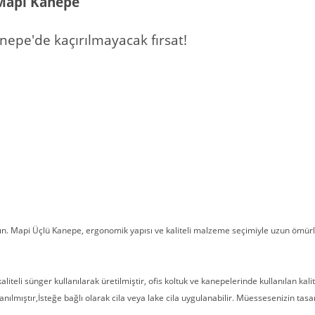
 Mapi Kanepe
anepe'de kaçırılmayacak fırsat!
tın. Mapi Üçlü Kanepe, ergonomik yapısı ve kaliteli malzeme seçimiyle uzun ömürl
iteli sünger kullanılarak üretilmiştir, ofis koltuk ve kanepelerinde kullanılan kali
llanılmıştır,İsteğe bağlı olarak cila veya lake cila uygulanabilir. Müessesenizin t