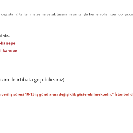
 değiştirin! Kaliteli malzeme ve şık tasarım avantajıyla hemen ofisinizemobilya.co
iniz..
i-kanepe
li-kanepe
zim ile irtibata geçebilirsiniz)
a veriliş süresi 10-15 iş günü arası değişiklik gösterebilmektedir.'' İstanbul