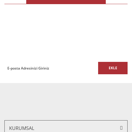
Ürün açıklamasında eksik bilgiler bulunuyor.
Ürün bilgilerinde hatalar bulunuyor.
%16 İNDİRİM
%16 İNDİRİM
Ürün fiyatı diğer sitelerden daha pahalı.
E-BÜLTEN
Bu ürüne benzer farklı alternatifler olmalı.
E-Bülten listemize kaydolun,
size özel fırsatları ve kampanyaları kaçırmayın!
Macro Misafir Koltuk
EKLE
8.650,00 TL + KDV
Gönder
7.266,00 TL + KDV
Macro Transmisyon Ayak Misafir Koltuk
7.700,00 TL + KDV
6.468,00 TL + KDV
%16 İNDİRİM
KURUMSAL