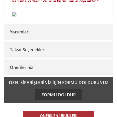
kapısına kadardır ve ürün kurulumu alıcıya aittir.''
Yorumlar
Taksit Seçenekleri
Bu ürüne ilk yorumu siz yapın!
Önerileriniz
Yorum Yaz
Bu ürünün fiyat bilgisi, resim, ürün açıklamalarında ve diğer
ÖZEL SİPARİŞLERİNİZ İÇİN FORMU DOLDURUNUZ
konularda yetersiz gördüğünüz noktaları öneri formunu
kullanarak tarafımıza iletebilirsiniz.
FORMU DOLDUR
Görüş ve önerileriniz için teşekkür ederiz.
Ürün resmi kalitesiz, bozuk veya görüntülenemiyor.
ÖNERİLEN ÜRÜNLERİ