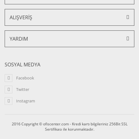
ALIŞVERİŞ
Macro Çalışma Koltuk
YARDIM
8.750,00 TL + KDV
7.350,00 TL + KDV
SOSYAL MEDYA
Facebook
Twitter
Instagram
2016 Copyright © ofiscenter.com - Kredi kartı bilgileriniz 256Bit SSL
Sertifikası ile korunmaktadır.