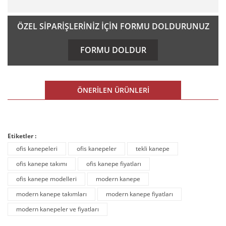
Bu ürünün fiyat bilgisi, resim, ürün açıklamalarında ve diğer
ÖZEL SİPARİŞLERİNİZ İÇİN FORMU DOLDURUNUZ
konularda yetersiz gördüğünüz noktaları öneri formunu
kullanarak tarafımıza iletebilirsiniz.
FORMU DOLDUR
Görüş ve önerileriniz için teşekkür ederiz.
Ürün resmi kalitesiz, bozuk veya görüntülenemiyor.
ÖNERİLEN ÜRÜNLERİ
Ürün açıklamasında eksik bilgiler bulunuyor.
Ürün bilgilerinde hatalar bulunuyor.
%10 İNDİRİM
Etiketler :
Ürün fiyatı diğer sitelerden daha pahalı.
ofis kanepeleri
ofis kanepeler
tekli kanepe
Bu ürüne benzer farklı alternatifler olmalı.
ofis kanepe takımı
ofis kanepe fiyatları
ofis kanepe modelleri
modern kanepe
modern kanepe takımları
modern kanepe fiyatları
modern kanepeler ve fiyatları
Gönder