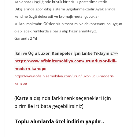
kaplanarak işçiliğinde büyük bir titizlik gösterilmektedir.
Dikişlerinde spor dikiş sistemi uygulanmaktadır.Ayaklarında
kendine özgü dekoratif ve kromajlı metal çubuklar
kullanılmaktadır. Ofislerinizin tasarımı ve dekorasyonuna uygun
olabilecek renklerde sipariş alıp hazırlamaktayız.
Garanti : 2 Yıl
İkili ve Üçlü Luxor Kanepeler İçin Linke Tıklayınız >>
https://www.ofisinizemobilya.com/urun/luxor-ikili-
modern-kanepe
https://www.ofisinizemobilya.com/urun/luxor-uclu-modern-
kanepe
(
Kartela dışında farklı renk seçenekleri için
bizim ile irtibata geçebilirsiniz)
T
o
p
lu alımlarda özel indirim yapılır..