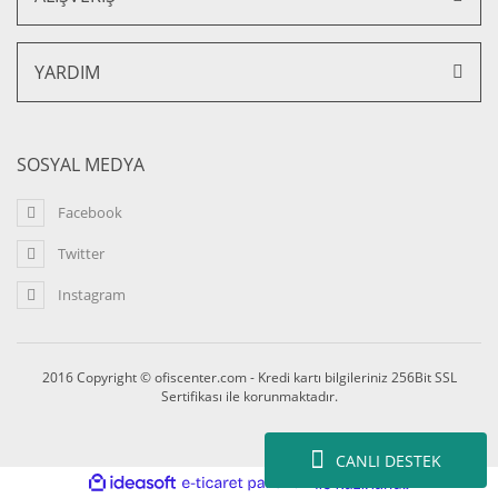
34.800,00 TL + KDV
31.320,00 TL + KDV
YARDIM
SOSYAL MEDYA
Facebook
Twitter
Instagram
2016 Copyright © ofiscenter.com - Kredi kartı bilgileriniz 256Bit SSL
Sertifikası ile korunmaktadır.
CANLI DESTEK
ile
ideasoft
e-