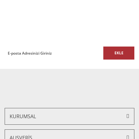
Luxor İkili Modern Ofis ve Büro Kanepe
E-BÜLTEN
27.250,00 TL + KDV
E-Bülten listemize kaydolun,
24.525,00 TL + KDV
size özel fırsatları ve kampanyaları kaçırmayın!
%10 İNDİRİM
EKLE
KURUMSAL
Luxor Üçlü Modern Ofis ve Büro Kanepe
ALIŞVERİŞ