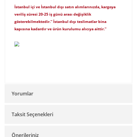
İstanbul içi ve İstanbul dışı satın alımlarınızda, kargoya
veriliş süresi 20-25 iş günü arası değişiklik
gösterebilmektedir.'' İstanbul dışı teslimatlar bina
kapısına kadardır ve ürün kurulumu alıcıya aittir.''
Yorumlar
Taksit Seçenekleri
Bu ürüne ilk yorumu siz yapın!
Önerileriniz
Yorum Yaz