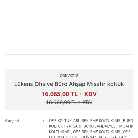
CGKVXZ12
Lükens Ofis ve Büro Ahşap Misafir koltuk
16.065,00 TL + KDV
18.900,00 TL + KDV
Kategori
OFİS KOLTUKLARI
,
BEKLEME KOLTUKLARI
,
BÜRO
KOLTUK FİYATLARI
,
BÜRO SANDALYESİ
,
MİSAFİR
KOLTUKLARI
,
OFİS BEKLEME KOLTUKLARI
,
OFİS
OTURMA GRUBU
,
OFİS SANDALYE FİYATLARI