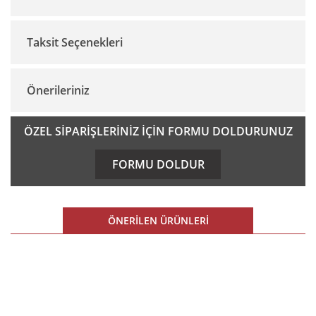
Taksit Seçenekleri
Bu ürüne ilk yorumu siz yapın!
Önerileriniz
Yorum Yaz
Bu ürünün fiyat bilgisi, resim, ürün açıklamalarında ve diğer
ÖZEL SİPARİŞLERİNİZ İÇİN FORMU DOLDURUNUZ
konularda yetersiz gördüğünüz noktaları öneri formunu
kullanarak tarafımıza iletebilirsiniz.
FORMU DOLDUR
Görüş ve önerileriniz için teşekkür ederiz.
Ürün resmi kalitesiz, bozuk veya görüntülenemiyor.
ÖNERİLEN ÜRÜNLERİ
Ürün açıklamasında eksik bilgiler bulunuyor.
Ürün bilgilerinde hatalar bulunuyor.
%15 İNDİRİM
Ürün fiyatı diğer sitelerden daha pahalı.
E-BÜLTEN
Bu ürüne benzer farklı alternatifler olmalı.