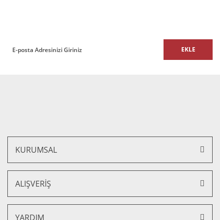
E-Bülten listemize kaydolun,
size özel fırsatları ve kampanyaları kaçırmayın!
EKLE
Gönder
Lükens Ofis ve Büro Ahşap Müdür Koltuk
21.780,00 TL + KDV
18.513,00 TL + KDV
%15 İNDİRİM
KURUMSAL
ALIŞVERİŞ
YARDIM