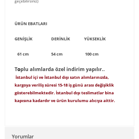
geçebilirsiniz)
ÜRÜN EBATLARI
GENİŞLİK DERİNLİK YÜKSEKLİK
61 cm 54 cm 100 cm
T
o
p
lu alımlarda özel indirim yapılır..
İstanbul içi ve İstanbul dışı satın alımlarınızda,
kargoya veriliş süresi 15-18 iş günü arası değişiklik
gösterebilmektedir. İstanbul dışı teslimatlar bina
kapısına kadardır ve ürün kurulumu alıcıya aittir.
Yorumlar