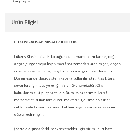
Karşılaştır
Ürün Bilgisi
LÜKENS AHŞAP MİSAFİR KOLTUK
Lükens Klasik misafir koltuğumuz ,tamamen fırınlanmış doğal
ahşap gürgen veya kayın masif malzemeden üretilmiştir, Ahşap
cilası ve döşeme rengi müşteri tercihine göre hazırlanabilir,
Döşemesinde klasik sistem kabara kullanılmıştır.. Klasik tarz
sevenlere için tavsiye ettiğimiz bir ürünümüzdür. Ofis
koltuklarımız iki yıl garantilidir. Büro koltuklarımız 1.sınıf
malzemeler kullanılarak üretilmektedir. Çalışma Koltukları
sektöründe firmamız sürekli kaliteyi ,ergonomi ve ekonomiyi
düstur edinmiştir.
(Kartela dışında farklı renk seçenekleri için bizim ile irtibata