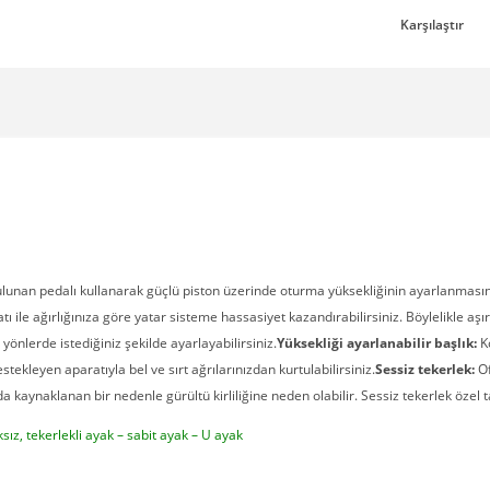
Karşılaştır
ulunan pedalı kullanarak güçlü piston üzerinde oturma yüksekliğinin ayarlanması
atı ile ağırlığınıza göre yatar sisteme hassasiyet kazandırabilirsiniz. Böylelikle 
yönlerde istediğiniz şekilde ayarlayabilirsiniz.
Yüksekliği ayarlanabilir başlık:
Ko
ekleyen aparatıyla bel ve sırt ağrılarınızdan kurtulabilirsiniz.
Sessiz tekerlek:
Of
aynaklanan bir nedenle gürültü kirliliğine neden olabilir. Sessiz tekerlek özel tas
ksız, tekerlekli ayak – sabit ayak – U ayak