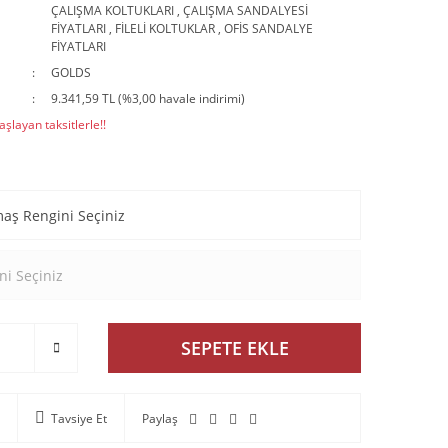
ÇALIŞMA KOLTUKLARI
,
ÇALIŞMA SANDALYESİ
FİYATLARI
,
FİLELİ KOLTUKLAR
,
OFİS SANDALYE
FİYATLARI
GOLDS
9.341,59 TL (%3,00 havale indirimi)
şlayan taksitlerle!!
SEPETE EKLE
Tavsiye Et
Paylaş