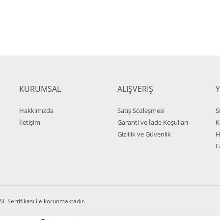
ırmayın!
Gönder
KURUMSAL
ALIŞVERİŞ
ato 100 P Ofis ve Büro Şef &Toplantı Koltuk
Hakkımızda
Satış Sözleşmesi
S
.900,00 TL + KDV
İletişim
Garanti ve İade Koşulları
K
.565,00 TL + KDV
Gizlilik ve Güvenlik
H
F
SL Sertifikası ile korunmaktadır.