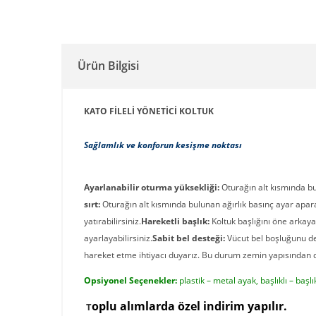
Ürün Bilgisi
KATO FİLELİ YÖNETİCİ KOLTUK
Sağlamlık ve konforun kesişme noktası
Ayarlanabilir oturma yüksekliği:
Oturağın alt kısmında b
sırt:
Oturağın alt kısmında bulunan
ağırlık basınç ayar apar
yatırabilirsiniz.
Hareketli başlık:
Koltuk başlığını öne arkaya 
ayarlayabilirsiniz.
Sabit bel desteği:
Vücut bel boşluğunu dest
hareket etme ihtiyacı duyarız. Bu durum zemin yapısından da k
Opsiyonel Seçenekler:
plastik – metal ayak, başlıklı – başlı
o
plu alımlarda özel indirim yapılır.
T