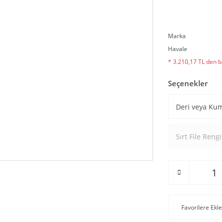
Marka
Havale
* 3.210,17 TL den ba
Seçenekler