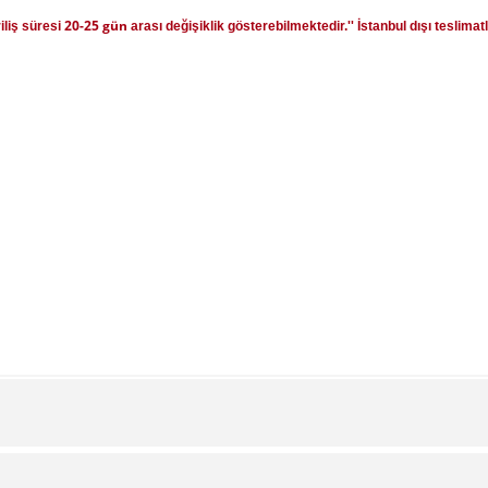
20-25 gün
riliş süresi
arası değişiklik gösterebilmektedir.'' İstanbul dışı teslimat