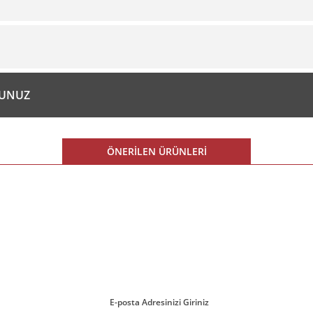
Bu ürüne ilk yorumu siz yapın!
Yorum Yaz
diğer konularda yetersiz gördüğünüz noktaları öneri formunu kullanarak tarafım
RUNUZ
ÖNERİLEN ÜRÜNLERİ
 İNDİRİM