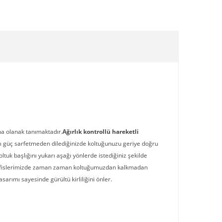
na olanak tanımaktadır.
Ağırlık kontrollü hareketli
aşırı güç sarfetmeden dilediğinizde koltuğunuzu geriye doğru
ltuk başlığını yukarı aşağı yönlerde istediğiniz şekilde
islerimizde zaman zaman koltuğumuzdan kalkmadan
arımı sayesinde gürültü kirliliğini önler.