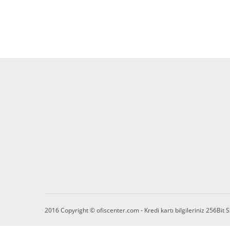
size özel fırsatları ve kampanyaları kaç
Kato 300 P Ofis ve Büro U Ayak Koltuk
7.400,00 TL + KDV
K
6.290,00 TL + KDV
8
7
2016 Copyright © ofiscenter.com - Kredi kartı bilgileriniz 256Bit S