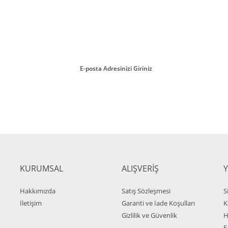
ırmayın!
Gönder
KURUMSAL
ALIŞVERİŞ
Hakkımızda
Satış Sözleşmesi
S
İletişim
Garanti ve İade Koşulları
K
Gizlilik ve Güvenlik
H
F