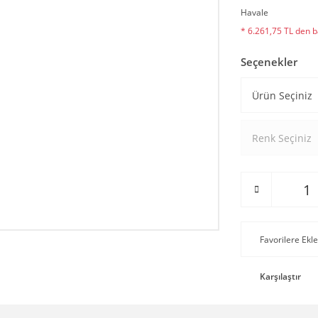
Havale
* 6.261,75 TL den ba
Seçenekler
Karşılaştır