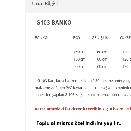
Ürün Bilgisi
G103 BANKO
BANKO BOY GENİŞLİK YÜKSEK
160 cm 60 cm 120 c
180 cm 60 cm 120 c
200 cm 60 cm 120 c
G 103 Karşılama bankomuz 1. sınıf 30 mm melamin yongala
malzeme ve 2 mm PVC kenar bantları ile sağlamlık hedefle
kontrolleri yapılan G 103 Karşılama bankomuz üretim hataları
Kartelamızdaki farklı renk tercihiniz için bizim ile i
T
o
p
lu alımlarda özel indirim yapılır..
,