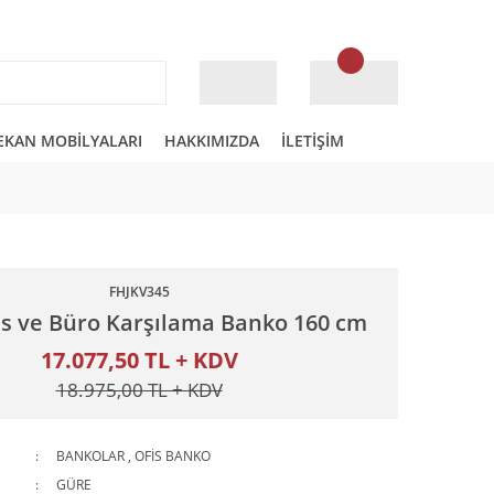
EKAN MOBİLYALARI
HAKKIMIZDA
İLETİŞİM
FHJKV345
is ve Büro Karşılama Banko 160 cm
17.077,50 TL + KDV
18.975,00 TL + KDV
BANKOLAR
,
OFİS BANKO
GÜRE