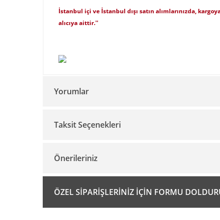
İstanbul içi ve İstanbul dışı satın alımlarınızda, kargoya
alıcıya aittir.''
Yorumlar
Taksit Seçenekleri
Önerileriniz
Bu ürünün fiyat bilgisi, resim, ürün açıklamalarında ve 
ÖZEL SİPARİŞLERİNİZ İÇİN FORMU DOLDU
Görüş ve önerileriniz için teşekkür ederiz.