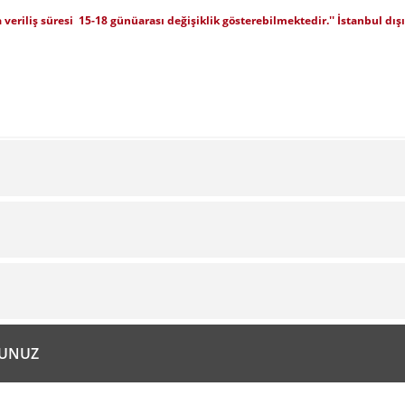
 veriliş süresi 15-18
günüarası değişiklik gösterebilmektedir.'' İstanbul dı
Bu ürüne ilk yorumu siz yapın!
Yorum Yaz
diğer konularda yetersiz gördüğünüz noktaları öneri formunu kullanarak tarafım
RUNUZ