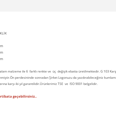
LİK
m
m
m
m malzeme ile 6 farklı renkte ve üç değişik ebatta üretilmektedir. G 103 Kar
nmiştir.Ön perdesininde sonradan Şirket Logonuzu da yazdırabileceğiniz kumla
na karşı iki yıl garantilidir.Ürünlerimiz TSE ve ISO 9001 belgelidir.
rtibata geçebilirsiniz..