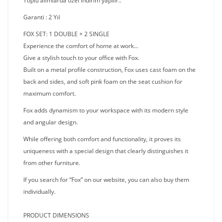
Toplu alımlarda özel indirim yapılır..
Garanti : 2 Yıl
FOX SET: 1 DOUBLE + 2 SINGLE
Experience the comfort of home at work...
Give a stylish touch to your office with Fox.
Built on a metal profile construction, Fox uses cast foam on the
back and sides, and soft pink foam on the seat cushion for
maximum comfort.
Fox adds dynamism to your workspace with its modern style
and angular design.
While offering both comfort and functionality, it proves its
uniqueness with a special design that clearly distinguishes it
from other furniture.
If you search for “Fox” on our website, you can also buy them
individually.
PRODUCT DIMENSIONS