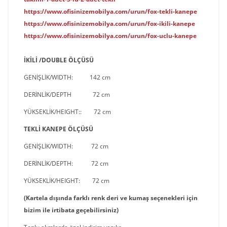
https://www.ofisinizemobilya.com/urun/fox-tekli-kanepe
https://www.ofisinizemobilya.com/urun/fox-ikili-kanepe
https://www.ofisinizemobilya.com/urun/fox-uclu-kanepe
İKİLİ /DOUBLE ÖLÇÜSÜ
GENİŞLİK
/
WIDTH
:
142 cm
DERİNLİK/
DEPTH
72 cm
YÜKSEKLİK
/
HEIGHT
:
: 72 cm
TEKLİ KANEPE ÖLÇÜSÜ
GENİŞLİK/
WIDTH
: 72 cm
DERİNLİK/
DEPTH
: 72 cm
YÜKSEKLİK/
HEIGHT
: 72 cm
(Kartela dışında farklı renk deri ve kumaş seçenekleri için
bizim ile irtibata geçebilirsiniz)