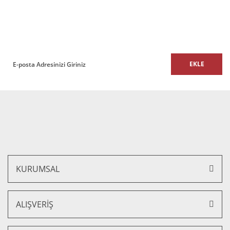
E-BÜLTEN
Bu ürüne benzer farklı alternatifler olmalı.
E-Bülten listemize kaydolun,
size özel fırsatları ve kampanyaları kaçırmayın!
EKLE
Fox Ofis Büro İkili Kanepe
Gönder
Fox Ofis ve Büro Tekli Kanepe
24.000,00 TL + KDV
18.960,00 TL + KDV
15.800,00 TL + KDV
12.482,00 TL + KDV
%21 İNDİRİM
KURUMSAL
ALIŞVERİŞ
Fox Ofis Büro Üçlü Kanepe