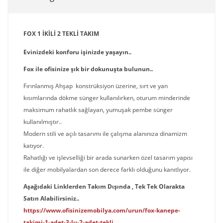
FOX 1 İKİLİ 2 TEKLİ TAKIM
Evinizdeki konforu işinizde yaşayın..
Fox ile ofisinize şık bir dokunuşta bulunun..
Fırınlanmış Ahşap konstrüksiyon üzerine, sırt ve yan
kısımlarında dökme sünger kullanılırken, oturum minderinde
maksimum rahatlık sağlayan, yumuşak pembe sünger
kullanılmıştır..
Modern stili ve açılı tasarımı ile çalışma alanınıza dinamizm
katıyor.
Rahatlığı ve işlevselliği bir arada sunarken özel tasarım yapısı
ile diğer mobilyalardan son derece farklı olduğunu kanıtlıyor.
Aşağıdaki Linklerden Takım Dışında , Tek Tek Olarakta
Satın Alabilirsiniz..
https://www.ofisinizemobilya.com/urun/fox-kanepe-
takimi-1-adet-3-lu-2-adet-tekli