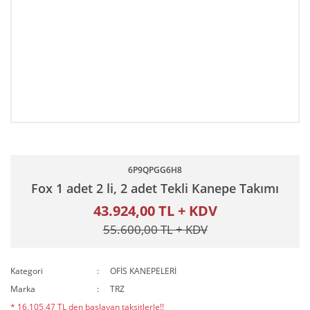
6P9QPGG6H8
Fox 1 adet 2 li, 2 adet Tekli Kanepe Takımı
43.924,00 TL + KDV
55.600,00 TL + KDV
Kategori
OFİS KANEPELERİ
Marka
TRZ
* 16.105,47 TL den başlayan taksitlerle!!