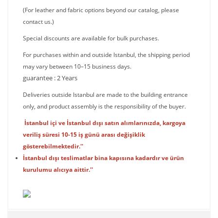
(For leather and fabric options beyond our catalog, please
contact us.)
Special discounts are available for bulk purchases.
For purchases within and outside Istanbul, the shipping period
may vary between 10–15 business days.
guarantee : 2 Years
Deliveries outside Istanbul are made to the building entrance
only, and product assembly is the responsibility of the buyer.
İstanbul içi ve İstanbul dışı satın alımlarınızda, kargoya
veriliş süresi 10-15 iş günü arası değişiklik
gösterebilmektedir.''
İstanbul dışı teslimatlar bina kapısına kadardır ve ürün
kurulumu alıcıya aittir.''