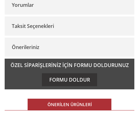
Yorumlar
Taksit Seçenekleri
Bu ürüne ilk yorumu siz yapın!
Önerileriniz
Yorum Yaz
Bu ürünün fiyat bilgisi, resim, ürün açıklamalarında ve diğer
ÖZEL SİPARİŞLERİNİZ İÇİN FORMU DOLDURUNUZ
konularda yetersiz gördüğünüz noktaları öneri formunu
kullanarak tarafımıza iletebilirsiniz.
FORMU DOLDUR
Görüş ve önerileriniz için teşekkür ederiz.
Ürün resmi kalitesiz, bozuk veya görüntülenemiyor.
ÖNERİLEN ÜRÜNLERİ
Ürün açıklamasında eksik bilgiler bulunuyor.
Ürün bilgilerinde hatalar bulunuyor.
%21 İNDİRİM
%21 İNDİRİM
Ürün fiyatı diğer sitelerden daha pahalı.