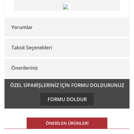
Yorumlar
Taksit Seçenekleri
Bu ürüne ilk yorumu siz yapın!
Önerileriniz
Yorum Yaz
Bu ürünün fiyat bilgisi, resim, ürün açıklamalarında ve diğer
ÖZEL SİPARİŞLERİNİZ İÇİN FORMU DOLDURUNUZ
konularda yetersiz gördüğünüz noktaları öneri formunu
kullanarak tarafımıza iletebilirsiniz.
FORMU DOLDUR
Görüş ve önerileriniz için teşekkür ederiz.
Ürün resmi kalitesiz, bozuk veya görüntülenemiyor.
ÖNERİLEN ÜRÜNLERİ
Ürün açıklamasında eksik bilgiler bulunuyor.