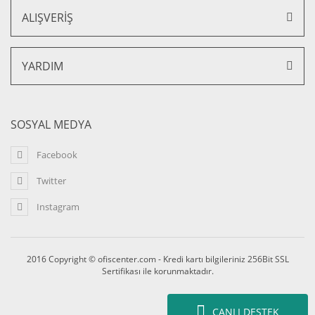
ALIŞVERİŞ
Falcon Üçlü Ofis Büro Kanepe
36.000,00 TL + KDV
YARDIM
32.400,00 TL + KDV
%10 İNDİRİM
SOSYAL MEDYA
Facebook
Twitter
Instagram
2016 Copyright © ofiscenter.com - Kredi kartı bilgileriniz 256Bit SSL
Sertifikası ile korunmaktadır.
Falcon 1 Ad. 3 lü, 2 Ad. Tekli Kanepe Takımı
CANLI DESTEK