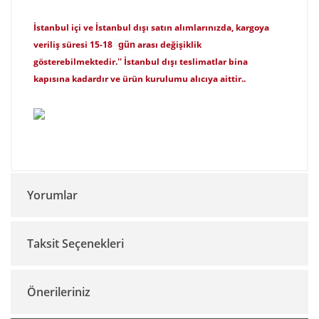
İstanbul içi ve İstanbul dışı satın alımlarınızda, kargoya
veriliş süresi 15-18
arası değişiklik
gün
gösterebilmektedir.'' İstanbul dışı teslimatlar bina
kapısına kadardır ve ürün kurulumu alıcıya aittir..
Yorumlar
Taksit Seçenekleri
Bu ürüne ilk yorumu siz yapın!
Önerileriniz
Yorum Yaz