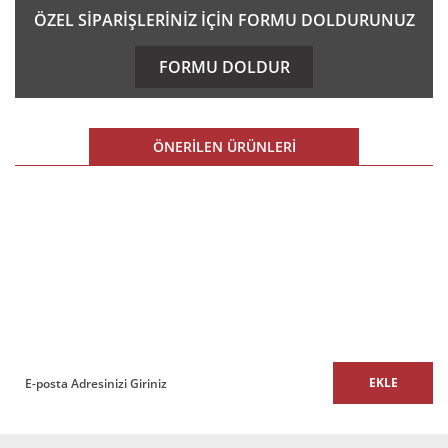
Bu ürünün fiyat bilgisi, resim, ürün açıklamalarında ve diğer
ÖZEL SİPARİŞLERİNİZ İÇİN FORMU DOLDURUNUZ
konularda yetersiz gördüğünüz noktaları öneri formunu
kullanarak tarafımıza iletebilirsiniz.
FORMU DOLDUR
Görüş ve önerileriniz için teşekkür ederiz.
Ürün resmi kalitesiz, bozuk veya görüntülenemiyor.
ÖNERİLEN ÜRÜNLERİ
Ürün açıklamasında eksik bilgiler bulunuyor.
Ürün bilgilerinde hatalar bulunuyor.
%10 İNDİRİM
Ürün fiyatı diğer sitelerden daha pahalı.
E-BÜLTEN
Bu ürüne benzer farklı alternatifler olmalı.
E-Bülten listemize kaydolun,
size özel fırsatları ve kampanyaları kaçırmayın!
EKLE
Contra Tekli Ofis Kanepesi
Gönder
14.500,00 TL + KDV